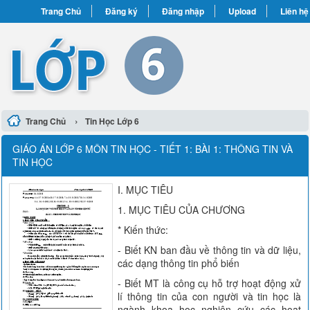
Trang Chủ
Đăng ký
Đăng nhập
Upload
Liên hệ
›
Trang Chủ
Tin Học Lớp 6
GIÁO ÁN LỚP 6 MÔN TIN HỌC - TIẾT 1: BÀI 1: THÔNG TIN VÀ
TIN HỌC
I. MỤC TIÊU
1. MỤC TIÊU CỦA CHƯƠNG
* Kiến thức:
- Biết KN ban đầu về thông tin và dữ liệu,
các dạng thông tin phổ biến
- Biết MT là công cụ hỗ trợ hoạt động xử
lí thông tin của con người và tin học là
ngành khoa học nghiên cứu các hoạt