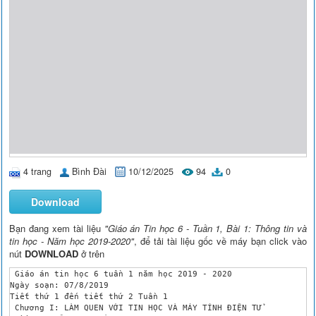
4 trang
Bình Đài
10/12/2025
94
0
Download
Bạn đang xem tài liệu
"Giáo án Tin học 6 - Tuần 1, Bài 1: Thông tin và
tin học - Năm học 2019-2020"
, để tải tài liệu gốc về máy bạn click vào
nút
DOWNLOAD
ở trên
 Giáo án tin học 6 tuần 1 năm học 2019 - 2020

Ngày soạn: 07/8/2019

Tiết thứ 1 đến tiết thứ 2 Tuần 1

 Chương I: LÀM QUEN VỚI TIN HỌC VÀ MÁY TÍNH ĐIỆN TỬ
