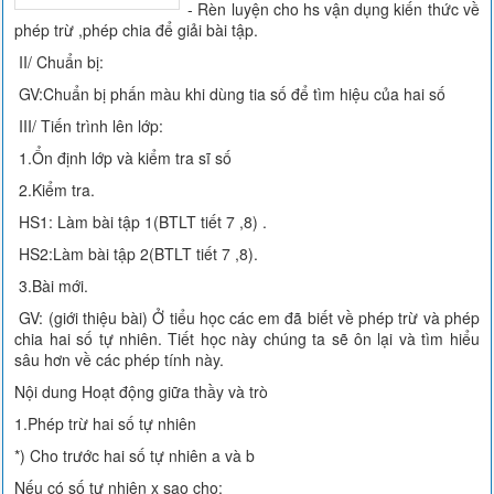
- Rèn luyện cho hs vận dụng kiến thức về
phép trừ ,phép chia để giải bài tập.
II/ Chuẩn bị:
GV:Chuẩn bị phấn màu khi dùng tia số để tìm hiệu của hai số
III/ Tiến trình lên lớp:
1.Ổn định lớp và kiểm tra sĩ số
2.Kiểm tra.
HS1: Làm bài tập 1(BTLT tiết 7 ,8) .
HS2:Làm bài tập 2(BTLT tiết 7 ,8).
3.Bài mới.
GV: (giới thiệu bài) Ở tiểu học các em đã biết về phép trừ và phép
chia hai số tự nhiên. Tiết học này chúng ta sẽ ôn lại và tìm hiểu
sâu hơn về các phép tính này.
Nội dung Hoạt động giữa thầy và trò
1.Phép trừ hai số tự nhiên
*) Cho trước hai số tự nhiên a và b
Nếu có số tự nhiên x sao cho: