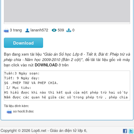
3 trang
lananh572
509
0
Download
Bạn đang xem tài liệu
"Giáo án Số học Lớp 6 - Tiết 9, Bài 6: Phép trừ và
phép chia - Năm học 2009-2010 (Bản 2 cột)"
, để tải tài liệu gốc về máy
bạn click vào nút
DOWNLOAD
ở trên
Tuần:3 Ngày soạn:

Tiết: 9 Ngày dạy:

§6 .PHÉP TRỪ VÀ PHÉP CHIA.

 I/ Mục tiêu:

HS hiểu được khi nào thì kết quả của một phép trừ hai số tự nh
Nắm được các quan hệ giữa các số trong phép trừ , phép chia hế
Rèn luyện cho hs vận dụng kiến thức về phép trừ ,phép chia để 
Tài liệu đính kèm:
 II/ Chuẩn bị:

so hoc6.9.doc
 GV:Chuẩn bị phấn màu khi dùng tia số để tìm hiệu của hai số

 III/ Tiến trình lên lớp:

 1.Ổn định lớp và kiểm tra sĩ số 

 2.Kiểm tra.

Copyright © 2026 Lop6.net -
Giáo án điện tử lớp 6
,
 HS1: Làm bài tập 1(BTLT tiết 7 ,8) .
