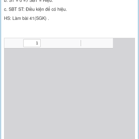
b. ST = 0 => SBT = Hiệu.
c. SBT ST: Điều kiện để có hiệu.
HS: Làm bài 41(SGK) .