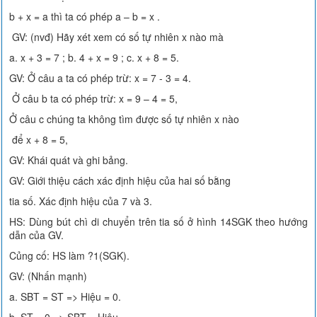
b + x = a thì ta có phép a – b = x .
GV: (nvđ) Hãy xét xem có số tự nhiên x nào mà
a. x + 3 = 7 ; b. 4 + x = 9 ; c. x + 8 = 5.
GV: Ở câu a ta có phép trừ: x = 7 - 3 = 4.
Ở câu b ta có phép trừ: x = 9 – 4 = 5,
Ở câu c chúng ta không tìm được số tự nhiên x nào
để x + 8 = 5,
GV: Khái quát và ghi bảng.
GV: Giới thiệu cách xác định hiệu của hai số bằng
tia số. Xác định hiệu của 7 và 3.
HS: Dùng bút chì di chuyển trên tia số ở hình 14SGK theo hướng
dẫn của GV.
Củng cố: HS làm ?1(SGK).
GV: (Nhấn mạnh)
a. SBT = ST => Hiệu = 0.