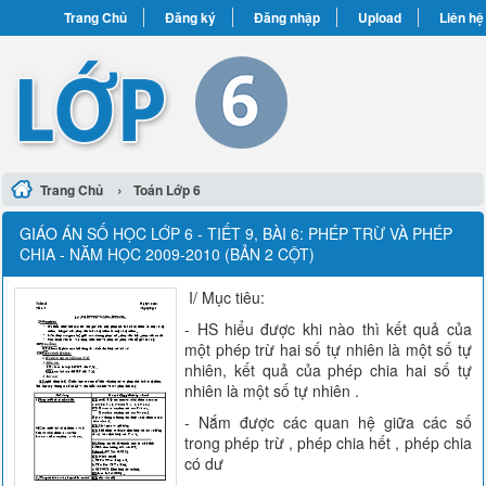
Trang Chủ
Đăng ký
Đăng nhập
Upload
Liên hệ
›
Trang Chủ
Toán Lớp 6
GIÁO ÁN SỐ HỌC LỚP 6 - TIẾT 9, BÀI 6: PHÉP TRỪ VÀ PHÉP
CHIA - NĂM HỌC 2009-2010 (BẢN 2 CỘT)
I/ Mục tiêu:
- HS hiểu được khi nào thì kết quả của
một phép trừ hai số tự nhiên là một số tự
nhiên, kết quả của phép chia hai số tự
nhiên là một số tự nhiên .
- Nắm được các quan hệ giữa các số
trong phép trừ , phép chia hết , phép chia
có dư