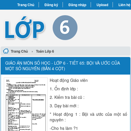
Trang Chủ
Đăng ký
Đăng nhập
Upload
Liên hệ
›
Trang Chủ
Toán Lớp 6
GIÁO ÁN MÔN SỐ HỌC - LỚP 6 - TIẾT 65: BỘI VÀ ƯỚC CỦA
MỘT SỐ NGUYÊN (BẢN 4 CỘT)
Hoạt động Giáo viên
1. Ổn định lớp :
2. Kiểm tra bài cũ :
3. Dạy bài mới :
* Hoạt động 1 : Bội và ước của một số
nguyên :
-Cho hs làm ?1