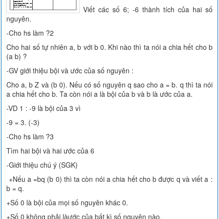
Viết các số 6; -6 thành tích của hai số
nguyên.
-Cho hs làm ?2
Cho hai số tự nhiên a, b với b 0. Khi nào thì ta nói a chia hết cho b
(a b) ?
-GV giới thiệu bội và ước của số nguyên :
Cho a, b Z và (b 0). Nếu có số nguyên q sao cho a = b. q thì ta nói
a chia hết cho b. Ta còn nói a là bội của b và b là ước của a.
-VD 1 : -9 là bội của 3 vì
-9 = 3. (-3)
-Cho hs làm ?3
Tìm hai bội và hai ước của 6
-Giới thiệu chú ý (SGK)
+Nếu a =bq (b 0) thì ta còn nói a chia hết cho b được q và viết a :
b = q.
+Số 0 là bội của mọi số nguyên khác 0.
+Số 0 không phải làước của bất kì số nguyên nào.