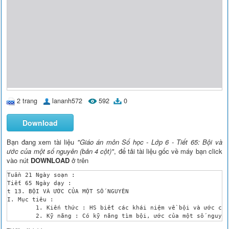
2 trang
lananh572
592
0
Download
Bạn đang xem tài liệu
"Giáo án môn Số học - Lớp 6 - Tiết 65: Bội và
ước của một số nguyên (bản 4 cột)"
, để tải tài liệu gốc về máy bạn click
vào nút
DOWNLOAD
ở trên
Tuần 21	Ngày soạn :

Tiết 65	Ngày dạy :

t 13. BỘI VÀ ƯỚC CỦA MỘT SỐ NGUYÊN 

I. Mục tiêu :

	1. Kiến thức : HS biết các khái niệm về bội và ước của một số nguyên, khái niệm chia hết. Hiểu được ba tính chất liên quan với khái niệm “Chia kết cho”, tìm bội, ước của số nguyên. 

	2. Kỹ năng : Có kỹ năng tìm bội, ước của một số nguyên nhanh, đúng.

	3. Thái độ : Thấy được sự logic toán học, ham thích học toán.
