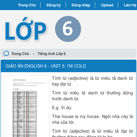
Trang Chủ
Đăng ký
Đăng nhập
Upload
Liên hệ
›
Trang Chủ
Tiếng Anh Lớp 6
GIÁO ÁN ENGLISH 6 - UNIT 5: I'M COLD
Tính từ (adjective) là từ miêu tả danh từ
hay đại từ.
Tính từ miêu tả danh từ thường đứng
trước danh từ.
E.g. Ví dụ:
This house is my house. Ngôi nhà này là
nhà của tôi.
Tính từ (adjective) là từ miêu tả đại từ
thường đứng sau động từ to be