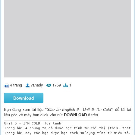
4 trang
vanady
1759
1
Download
Bạn đang xem tài liệu
"Giáo án English 6 - Unit 5: I'm Cold"
, để tải tài
liệu gốc về máy bạn click vào nút
DOWNLOAD
ở trên
Unit 5 - I'M COLD. Tôi lạnh

Trong bài 4 chúng ta đã được học tính từ chỉ thị (this, that, 
Trong bài này các bạn được học cách sử dụng tính từ miêu tả. 
