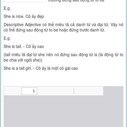
E.g.
She is nice. Cô ấy đẹp
Descriptive Adjective có thể miêu tả cả danh từ và đại từ. Vậy nó
có thể đứng sau động từ to be hoặc đứng trước danh từ.
E.g.
She is tall. - Cô ấy cao
(tall miêu tả đại từ she nên nó đứng sau động từ is (là động từ to
be chia với ngôi she))
She is a tall girl. - Cô ấy là một cô gái cao