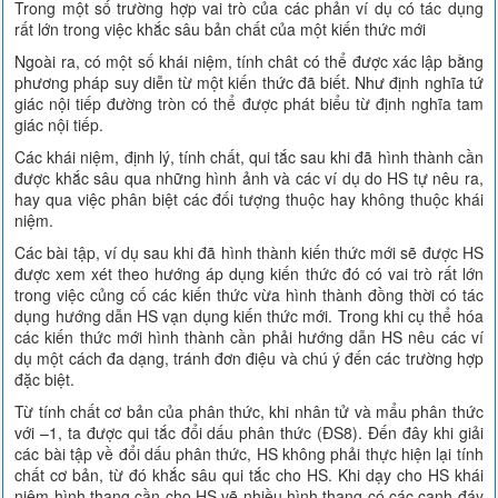
Trong một số trường hợp vai trò của các phản ví dụ có tác dụng
rất lớn trong việc khắc sâu bản chất của một kiến thức mới
Ngoài ra, có một số khái niệm, tính chât có thể được xác lập bằng
phương pháp suy diễn từ một kiến thức đã biết. Như định nghĩa tứ
giác nội tiếp đường tròn có thể được phát biểu từ định nghĩa tam
giác nội tiếp.
Các khái niệm, định lý, tính chất, qui tắc sau khi đã hình thành cần
được khắc sâu qua những hình ảnh và các ví dụ do HS tự nêu ra,
hay qua việc phân biệt các đối tượng thuộc hay không thuộc khái
niệm.
Các bài tập, ví dụ sau khi đã hình thành kiến thức mới sẽ được HS
được xem xét theo hướng áp dụng kiến thức đó có vai trò rất lớn
trong việc củng cố các kiến thức vừa hình thành đồng thời có tác
dụng hướng dẫn HS vạn dụng kiến thức mới. Trong khi cụ thể hóa
các kiến thức mới hình thành cần phải hướng dẫn HS nêu các ví
dụ một cách đa dạng, tránh đơn điệu và chú ý đến các trường hợp
đặc biệt.
Từ tính chất cơ bản của phân thức, khi nhân tử và mẩu phân thức
với –1, ta được qui tắc đổi dấu phân thức (ĐS8). Đến đây khi giải
các bài tập về đổi dấu phân thức, HS không phải thực hiện lại tính
chất cơ bản, từ đó khắc sâu qui tắc cho HS. Khi dạy cho HS khái
niệm hình thang cần cho HS vẽ nhiều hình thang có các cạnh đáy