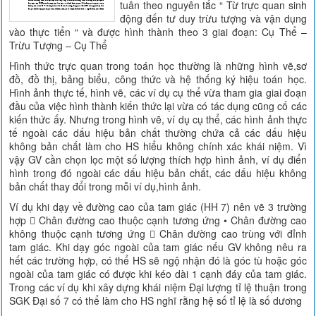
tuân theo nguyên tắc “ Từ trực quan sinh
động đến tư duy trừu tượng và vận dụng
vào thực tiển “ và được hình thành theo 3 giai đoạn: Cụ Thể –
Trừu Tượng – Cụ Thể
Hình thức trực quan trong toán học thường là những hình vẽ,sơ
đồ, đồ thị, bảng biểu, công thức và hệ thống ký hiệu toán học.
Hình ảnh thực tế, hình vẽ, các ví dụ cụ thể vừa tham gia giai đoạn
đầu của việc hình thành kiến thức lại vừa có tác dụng cũng cố các
kiến thức ấy. Nhưng trong hình vẽ, ví dụ cụ thể, các hình ảnh thực
tế ngoài các dấu hiệu bản chất thường chứa cả các dấu hiệu
không bản chất làm cho HS hiểu không chính xác khái niệm. Vì
vậy GV cần chọn lọc một số lượng thích hợp hình ảnh, ví dụ điển
hình trong đó ngoài các dấu hiệu bản chất, các dấu hiệu không
bản chất thay đổi trong mỗi ví dụ,hình ảnh.
Ví dụ khi dạy về đường cao của tam giác (HH 7) nên vẽ 3 trường
hợp  Chân đường cao thuộc cạnh tương ứng • Chân đường cao
không thuộc cạnh tương ứng  Chân đường cao trùng với đỉnh
tam giác. Khi dạy góc ngoài của tam giác nếu GV không nêu ra
hết các trường hợp, có thể HS sẽ ngộ nhận đó là góc tù hoặc góc
ngoài của tam giác có được khi kéo dài 1 cạnh đáy của tam giác.
Trong các ví dụ khi xây dựng khái niệm Đại lượng tỉ lệ thuận trong
SGK Đại số 7 có thể làm cho HS nghĩ rằng hệ số tỉ lệ là số dương