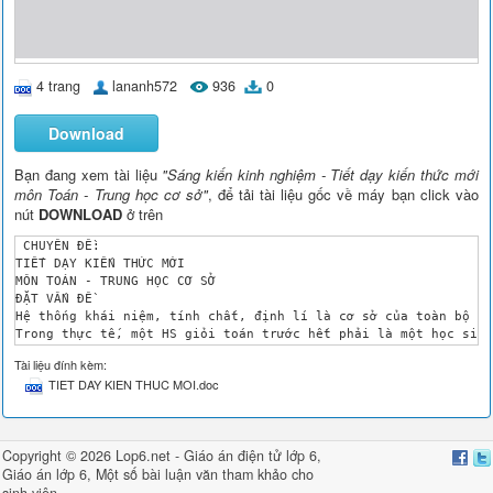
4 trang
lananh572
936
0
Download
Bạn đang xem tài liệu
"Sáng kiến kinh nghiệm - Tiết dạy kiến thức mới
môn Toán - Trung học cơ sở"
, để tải tài liệu gốc về máy bạn click vào
nút
DOWNLOAD
ở trên
 CHUYÊN ĐỀ: 

TIẾT DẠY KIẾN THỨC MỚI

MÔN TOÁN - TRUNG HỌC CƠ SỞ

ĐẶT VẤN ĐỀ

Hệ thống khái niệm, tính chất, định lí là cơ sở của toàn bộ ki
Trong thực tế, một HS giỏi toán trước hết phải là một học sinh
II. QUÁ TRÌNH TRUYỀN THỤ KIẾN THỨC MỚI

Tài liệu đính kèm:
Việc dạy học các kiến thức toán học mới phải đạt các yêu cầu s
TIET DAY KIEN THUC MOI.doc
+ Học sinh nắm được bản chất của khái niệm ,tính chất, nhận bi
+ Học sinh có thể phát biểu được một các rõ ràng và chính xác 
+ Vận dụng được các kiến thức mới vào các vấn đề cụ thể, giải 
1. Yêu cầu đầu tiên của việc dạy học các khái niệm mới là làm 
Copyright © 2026 Lop6.net -
Giáo án điện tử lớp 6
,
Việc truyền thụ kiến thức toán học mới tuân theo nguyên tắc “ 
Giáo án lớp 6
, Một số bài
luận văn
tham khảo cho
Hình thức trực quan trong toán học thường là những hình vẽ,sơ 
sinh viên
Ví dụ khi dạy về đường cao của tam giác (HH 7) nên vẽ 3 trường