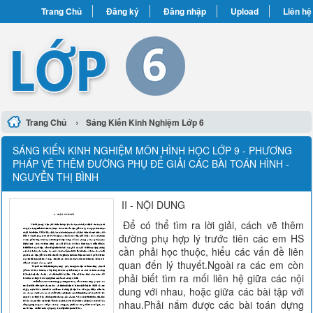
Trang Chủ
Đăng ký
Đăng nhập
Upload
Liên hệ
›
Trang Chủ
Sáng Kiến Kinh Nghiệm Lớp 6
SÁNG KIẾN KINH NGHIỆM MÔN HÌNH HỌC LỚP 9 - PHƯƠNG
PHÁP VẼ THÊM ĐƯỜNG PHỤ ĐỂ GIẢI CÁC BÀI TOÁN HÌNH -
NGUYỄN THỊ BÌNH
II - NỘI DUNG
Để có thể tìm ra lời giải, cách vẽ thêm
đường phụ hợp lý trước tiên các em HS
cần phải học thuộc, hiểu các vấn đề liên
quan đến lý thuyết.Ngoài ra các em còn
phải biết tìm ra mối liên hệ giữa các nội
dung với nhau, hoặc giữa các bài tập với
nhau.Phải nắm được các bài toán dựng