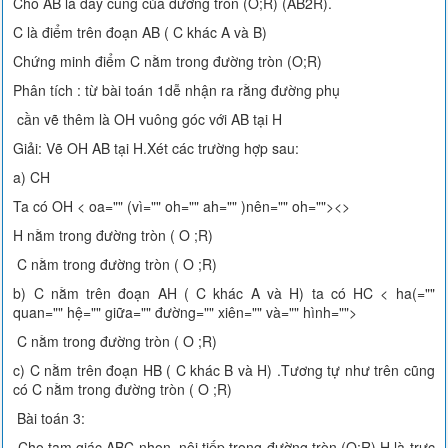
Cho AB là dây cung của đường tròn (O;R) (AB2R).
C là điểm trên đoạn AB ( C khác A và B)
Chứng minh điểm C nằm trong đường tròn (O;R)
Phân tích : từ bài toán 1dễ nhận ra rằng đường phụ
cần vẽ thêm là OH vuông góc với AB tại H
Giải: Vẽ OH AB tại H.Xét các trường hợp sau:
a) CH
Ta có OH < oa="" (vì="" oh="" ah="" )nên="" oh=""><>
H nằm trong đường tròn ( O ;R)
C nằm trong đường tròn ( O ;R)
b) C nằm trên đoạn AH ( C khác A và H) ta có HC < ha(=""
quan="" hệ="" giữa="" đường="" xiên="" và="" hình="">
C nằm trong đường tròn ( O ;R)
c) C nằm trên đoạn HB ( C khác B và H) .Tương tự như trên cũng
có C nằm trong đường tròn ( O ;R)
Bài toán 3:
Cho tam giác ABC nhọn, nội tiếp trong đường tròn (O;R).H là trực