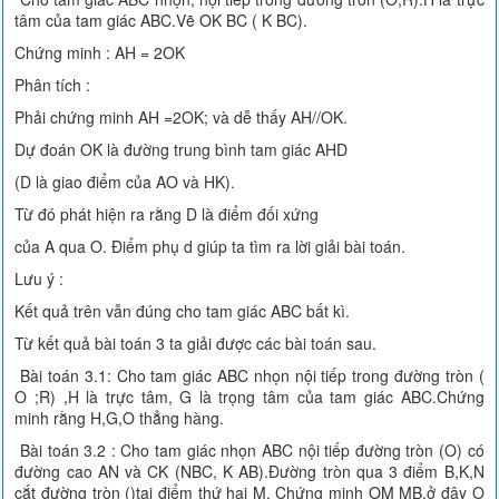
tâm của tam giác ABC.Vẽ OK BC ( K BC).
Chứng minh : AH = 2OK
Phân tích :
Phải chứng minh AH =2OK; và dễ thấy AH//OK.
Dự đoán OK là đường trung bình tam giác AHD
(D là giao điểm của AO và HK).
Từ đó phát hiện ra rằng D là điểm đối xứng
của A qua O. Điểm phụ d giúp ta tìm ra lời giải bài toán.
Lưu ý :
Kết quả trên vẫn đúng cho tam giác ABC bất kì.
Từ kết quả bài toán 3 ta giải được các bài toán sau.
Bài toán 3.1: Cho tam giác ABC nhọn nội tiếp trong đường tròn (
O ;R) ,H là trực tâm, G là trọng tâm của tam giác ABC.Chứng
minh rằng H,G,O thẳng hàng.
Bài toán 3.2 : Cho tam giác nhọn ABC nội tiếp đường tròn (O) có
đường cao AN và CK (NBC, K AB).Đường tròn qua 3 điểm B,K,N
cắt đường tròn ()tại điểm thứ hai M. Chứng minh OM MB,ở đây O