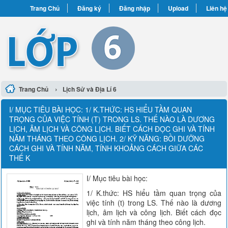
Trang Chủ
Đăng ký
Đăng nhập
Upload
Liên hệ
›
Trang Chủ
Lịch Sử và Địa Lí 6
I/ MỤC TIÊU BÀI HỌC: 1/ K.THỨC: HS HIỂU TẦM QUAN
TRỌNG CỦA VIỆC TÍNH (T) TRONG LS. THẾ NÀO LÀ DƯƠNG
LỊCH, ÂM LỊCH VÀ CÔNG LỊCH. BIẾT CÁCH ĐỌC GHI VÀ TÍNH
NĂM THÁNG THEO CÔNG LỊCH. 2/ KỸ NĂNG: BỒI DƯỠNG
CÁCH GHI VÀ TÍNH NĂM, TÍNH KHOẢNG CÁCH GIỮA CÁC
THẾ K
I/ Mục tiêu bài học:
1/ K.thức: HS hiểu tầm quan trọng của
việc tính (t) trong LS. Thế nào là dương
lịch, âm lịch và công lịch. Biết cách đọc
ghi và tính năm tháng theo công lịch.