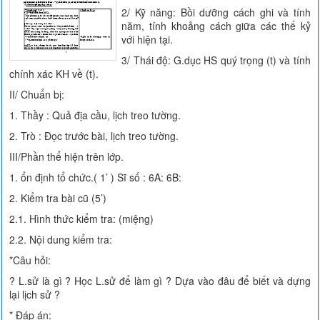
2/ Kỹ năng: Bồi dưỡng cách ghi và tính
năm, tính khoảng cách giữa các thế kỷ
với hiện tại.
3/ Thái độ: G.dục HS quý trọng (t) và tính
chính xác KH về (t).
II/ Chuẩn bị:
1. Thầy : Quả địa cầu, lịch treo tường.
2. Trò : Đọc trước bài, lịch treo tường.
III/Phần thể hiện trên lớp.
1. ổn định tổ chức.( 1’ ) Sĩ số : 6A: 6B:
2. Kiểm tra bài cũ (5’)
2.1. Hình thức kiểm tra: (miệng)
2.2. Nội dung kiểm tra:
*Câu hỏi:
? L.sử là gì ? Học L.sử để làm gì ? Dựa vào đâu để biết và dựng
lại lịch sử ?
* Đáp án: