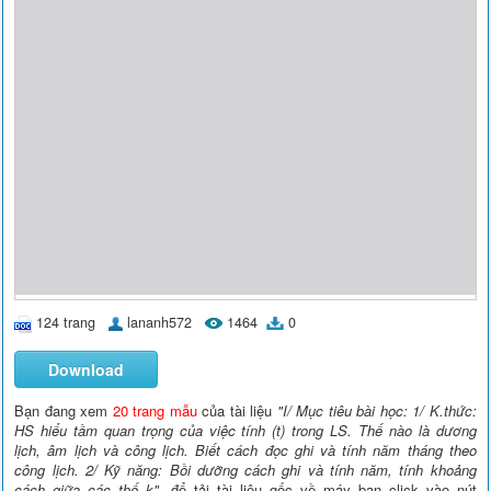
124 trang
lananh572
1464
0
Download
Bạn đang xem
20 trang mẫu
của tài liệu
"I/ Mục tiêu bài học: 1/ K.thức:
HS hiểu tầm quan trọng của việc tính (t) trong LS. Thế nào là dương
lịch, âm lịch và công lịch. Biết cách đọc ghi và tính năm tháng theo
công lịch. 2/ Kỹ năng: Bồi dưỡng cách ghi và tính năm, tính khoảng
cách giữa các thế k"
, để tải tài liệu gốc về máy bạn click vào nút