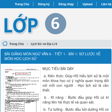
Trang Chủ
Đăng ký
Đăng nhập
Upload
Liên hệ
›
Trang Chủ
Lịch Sử và Địa Lí 6
BÀI GIẢNG MÔN NGỮ VĂN 6 - TIẾT 1 - BÀI 1: SƠ LƯỢC VỀ
MÔN HỌC LỊCH SỬ
MỤC TIÊU BÀI DẠY:
a. Kiến thức: Giúp HS hiểu lịch sử là một
môn khoa học có ý nghĩa quan trọng đối
vơí mỗi con người . Học lịch sử là cần
thiết.
b . Kĩ năng : Bước đầu giúp HS có kĩ
năng liên hệ thực tế và quan sát.
b. Tư tưởng : Bước đầu bồi dưỡng HS có