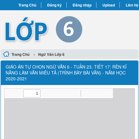
Trang Chủ
Đăng ký
Đăng nhập
Upload
Liên hệ
›
Trang Chủ
Ngữ Văn Lớp 6
GIÁO ÁN TỰ CHỌN NGỮ VĂN 6 - TUẦN 23, TIẾT 17: RÈN KĨ
NĂNG LÀM VĂN MIÊU TẢ (TRÌNH BÀY BÀI VĂN) - NĂM HỌC
2020-2021