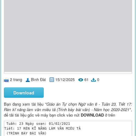
2 trang
Bình Đài
15/12/2025
61
0
Download
Bạn đang xem tài liệu
"Giáo án Tự chọn Ngữ văn 6 - Tuần 23, Tiết 17:
Rèn kĩ năng làm văn miêu tả (Trình bày bài văn) - Năm học 2020-2021"
,
để tải tài liệu gốc về máy bạn click vào nút
DOWNLOAD
ở trên
 Tuần: 23 Ngày soạn: 01/02/2021 

Tiết: 17 RÈN KĨ NĂNG LÀM VĂN MIÊU TẢ

 (TRÌNH BÀY BÀI VĂN)
