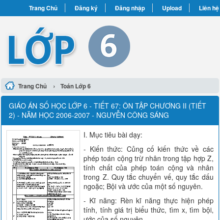
Trang Chủ
Đăng ký
Đăng nhập
Upload
Liên hệ
›
Trang Chủ
Toán Lớp 6
GIÁO ÁN SỐ HỌC LỚP 6 - TIẾT 67: ÔN TẬP CHƯƠNG II (TIẾT
2) - NĂM HỌC 2006-2007 - NGUYỄN CÔNG SÁNG
I. Mục tiêu bài dạy:
- Kiến thức: Củng cố kiến thức về các
phép toán cộng trừ nhân trong tập hợp Z,
tính chất của phép toán cộng và nhân
trong Z. Quy tắc chuyển vế, quy tắc dấu
ngoặc; Bội và ước của một số nguyên.
- Kĩ năng: Rèn kĩ năng thực hiện phép
tính, tính giá trị biểu thức, tìm x, tìm bội,
ước của số nguyên.