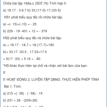
Chữa bài tập 168a,c (SGT.76) Tính hợp lí:
a) 18.17 - 3.6.7 b) 33.(17-5)-17.(33-5)
HS1 phát biểu quy tắc rồi chữa bài tập.
a) =(- 15)+(-10) = - 25
b) 229 - 19- 401 + 12 = - 379
HS2 phát biểu quy tắc và chữa bài tập:
a) = 18.17 - 18.7 = 18.(17-7)=180
b)= 33.17 -33.5 - 17.33+17.5
= 5(17 -33) = 5.16 = - 80
*HS khác thực hiện tại chỗ và nhận xét bài làm của bạn.
5'
5' HOẠT ĐỘNG 2: LUYỆN TẬP DẠNG: THỰC HIỆN PHÉP TÍNH
Bài 1: Tính:
a) 215 +(- 38) - (- 58) - 15
b) 231 + 26 - (209+26)