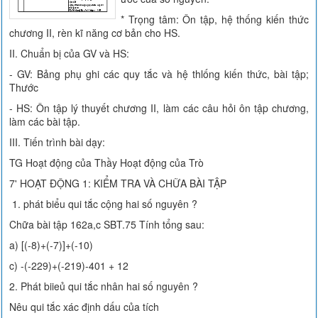
* Trọng tâm: Ôn tập, hệ thống kiến thức
chương II, rèn kĩ năng cơ bản cho HS.
II. Chuẩn bị của GV và HS:
- GV: Bảng phụ ghi các quy tắc và hệ thlống kiến thức, bài tập;
Thước
- HS: Ôn tập lý thuyết chương II, làm các câu hỏi ôn tập chương,
làm các bài tập.
III. Tiến trình bài dạy:
TG Hoạt động của Thầy Hoạt động của Trò
7' HOẠT ĐỘNG 1: KIỂM TRA VÀ CHỮA BÀI TẬP
1. phát biểu qui tắc cộng hai số nguyên ?
Chữa bài tập 162a,c SBT.75 Tính tổng sau:
a) [(-8)+(-7)]+(-10)
c) -(-229)+(-219)-401 + 12
2. Phát biieủ qui tắc nhân hai số nguyên ?
Nêu qui tắc xác định dấu của tích