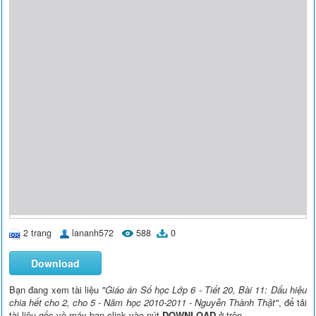
2 trang
lananh572
588
0
Download
Bạn đang xem tài liệu
"Giáo án Số học Lớp 6 - Tiết 20, Bài 11: Dấu hiệu
chia hết cho 2, cho 5 - Năm học 2010-2011 - Nguyễn Thành Thật"
, để tải
tài liệu gốc về máy bạn click vào nút
DOWNLOAD
ở trên