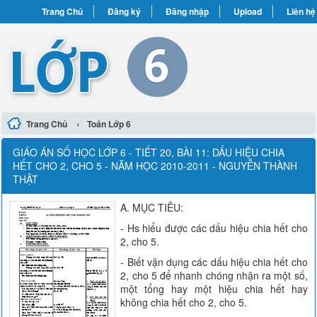
Trang Chủ
Đăng ký
Đăng nhập
Upload
Liên hệ
›
Trang Chủ
Toán Lớp 6
GIÁO ÁN SỐ HỌC LỚP 6 - TIẾT 20, BÀI 11: DẤU HIỆU CHIA
HẾT CHO 2, CHO 5 - NĂM HỌC 2010-2011 - NGUYỄN THÀNH
THẬT
A. MỤC TIÊU:
- Hs hiểu được các dấu hiệu chia hết cho
2, cho 5.
- Biết vận dụng các dấu hiệu chia hết cho
2, cho 5 để nhanh chóng nhận ra một số,
một tổng hay một hiệu chia hết hay
không chia hết cho 2, cho 5.