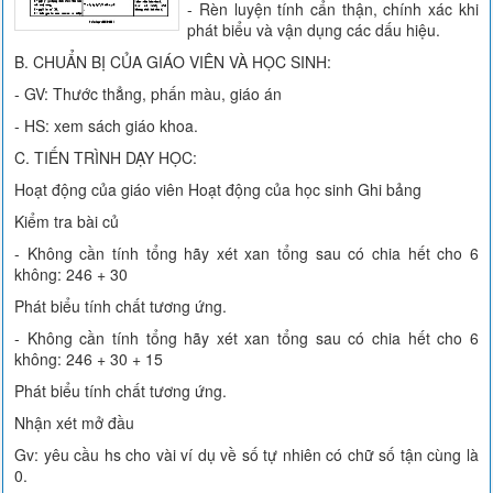
- Rèn luyện tính cẩn thận, chính xác khi
phát biểu và vận dụng các dấu hiệu.
B. CHUẨN BỊ CỦA GIÁO VIÊN VÀ HỌC SINH:
- GV: Thước thẳng, phấn màu, giáo án
- HS: xem sách giáo khoa.
C. TIẾN TRÌNH DẠY HỌC:
Hoạt động của giáo viên Hoạt động của học sinh Ghi bảng
Kiểm tra bài củ
- Không cần tính tổng hãy xét xan tổng sau có chia hết cho 6
không: 246 + 30
Phát biểu tính chất tương ứng.
- Không cần tính tổng hãy xét xan tổng sau có chia hết cho 6
không: 246 + 30 + 15
Phát biểu tính chất tương ứng.
Nhận xét mở đầu
Gv: yêu cầu hs cho vài ví dụ về số tự nhiên có chữ số tận cùng là
0.