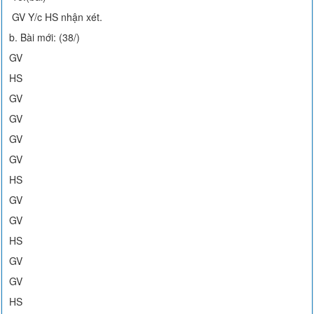
GV Y/c HS nhận xét.
b. Bài mới: (38/)
GV
HS
GV
GV
GV
GV
HS
GV
GV
HS
GV
GV
HS