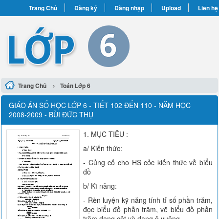
Trang Chủ
Đăng ký
Đăng nhập
Upload
Liên hệ
›
Trang Chủ
Toán Lớp 6
GIÁO ÁN SỐ HỌC LỚP 6 - TIẾT 102 ĐẾN 110 - NĂM HỌC
2008-2009 - BÙI ĐỨC THỤ
1. MỤC TIÊU :
a/ Kiến thức:
- Củng cố cho HS cỏc kiến thức về biểu
đồ
b/ Kĩ năng:
- Rèn luyện kỹ năng tính tỉ số phần trăm,
đọc biểu đồ phần trăm, vẽ biểu đồ phần
trăm dạng cột và dạng ô vuông.