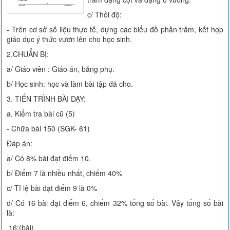
c/ Thỏi độ:
- Trên cơ sở số liệu thực tế, dựng các biểu đồ phần trăm, kết hợp
giáo dục ý thức vươn lên cho học sinh.
2.CHUẨN BỊ:
a/ Giáo viên : Giáo án, bảng phụ.
b/ Học sinh: học và làm bài tập đã cho.
3. TIẾN TRÌNH BÀI DẠY:
a. Kiểm tra bài cũ (5)
- Chữa bài 150 (SGK- 61)
Đáp án:
a/ Có 8% bài đạt điểm 10.
b/ Điểm 7 là nhiều nhất, chiếm 40%
c/ Tỉ lệ bài đạt điểm 9 là 0%
d/ Có 16 bài đạt điểm 6, chiếm 32% tổng số bài. Vậy tổng số bài
là:
16:(bài)