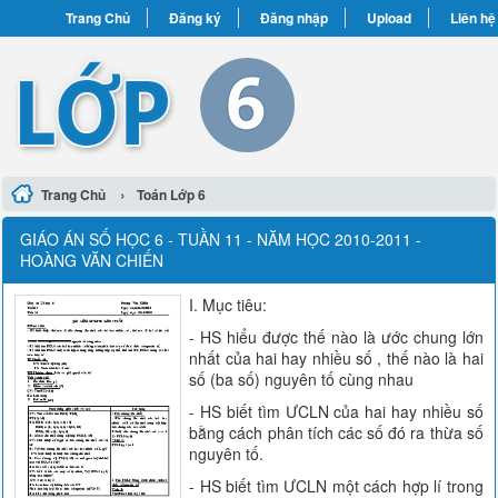
Trang Chủ
Đăng ký
Đăng nhập
Upload
Liên hệ
›
Trang Chủ
Toán Lớp 6
GIÁO ÁN SỐ HỌC 6 - TUẦN 11 - NĂM HỌC 2010-2011 -
HOÀNG VĂN CHIẾN
I. Mục tiêu:
- HS hiểu được thế nào là ước chung lớn
nhất của hai hay nhiều số , thế nào là hai
số (ba số) nguyên tố cùng nhau
- HS biết tìm ƯCLN của hai hay nhiều số
bằng cách phân tích các số đó ra thừa số
nguyên tố.
- HS biết tìm ƯCLN một cách hợp lí trong