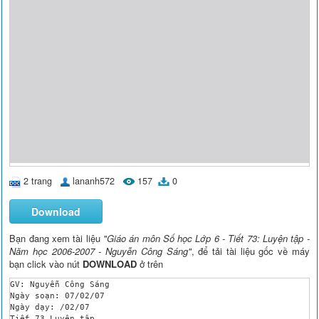
2 trang
lananh572
157
0
Download
Bạn đang xem tài liệu
"Giáo án môn Số học Lớp 6 - Tiết 73: Luyện tập -
Năm học 2006-2007 - Nguyễn Công Sáng"
, để tải tài liệu gốc về máy
bạn click vào nút
DOWNLOAD
ở trên
GV: Nguyễn Công Sáng

Ngày soạn: 07/02/07

Ngày dạy: /02/07

Tiết 73 Luyện tập
