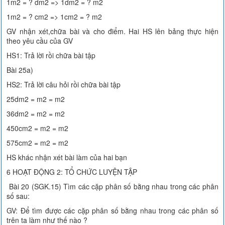
1m2 = ? dm2 => 1dm2 = ? m2
1m2 = ? cm2 => 1cm2 = ? m2
GV nhận xét,chữa bài và cho điểm. Hai HS lên bảng thực hiện
theo yêu cầu của GV
HS1: Trả lời rồi chữa bài tập
Bài 25a)
HS2: Trả lời câu hỏi rồi chữa bài tập
25dm2 = m2 = m2
36dm2 = m2 = m2
450cm2 = m2 = m2
575cm2 = m2 = m2
HS khác nhận xét bài làm của hai bạn
6 HOẠT ĐỘNG 2: TỔ CHỨC LUYỆN TẬP
Bài 20 (SGK.15) Tìm các cặp phân số bằng nhau trong các phân
số sau:
GV: Để tìm được các cặp phân số bằng nhau trong các phân số
trên ta làm như thế nào ?