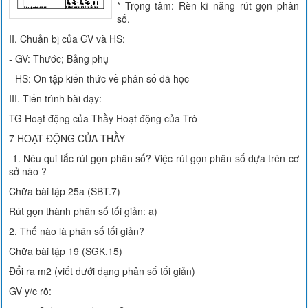
* Trọng tâm: Rèn kĩ năng rút gọn phân
số.
II. Chuản bị của GV và HS:
- GV: Thước; Bảng phụ
- HS: Ôn tập kiến thức về phân số đã học
III. Tiến trình bài dạy:
TG Hoạt động của Thầy Hoạt động của Trò
7 HOẠT ĐỘNG CỦA THẦY
1. Nêu qui tắc rút gọn phân số? Việc rút gọn phân số dựa trên cơ
sở nào ?
Chữa bài tập 25a (SBT.7)
Rút gọn thành phân số tối giản: a)
2. Thế nào là phân số tối giản?
Chữa bài tập 19 (SGK.15)
Đổi ra m2 (viết dưới dạng phân số tối giản)
GV y/c rõ: