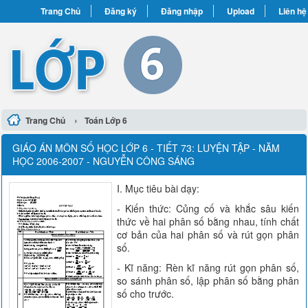
Trang Chủ
Đăng ký
Đăng nhập
Upload
Liên hệ
›
Trang Chủ
Toán Lớp 6
GIÁO ÁN MÔN SỐ HỌC LỚP 6 - TIẾT 73: LUYỆN TẬP - NĂM
HỌC 2006-2007 - NGUYỄN CÔNG SÁNG
I. Mục tiêu bài dạy:
- Kiến thức: Củng cố và khắc sâu kiến
thức về hai phân số bằng nhau, tính chất
cơ bản của hai phân số và rút gọn phân
số.
- Kĩ năng: Rèn kĩ năng rút gọn phân số,
so sánh phân số, lập phân số bằng phân
số cho trước.