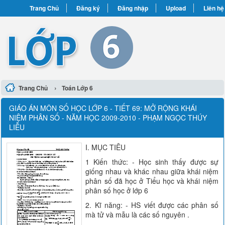
Trang Chủ
Đăng ký
Đăng nhập
Upload
Liên hệ
›
Trang Chủ
Toán Lớp 6
GIÁO ÁN MÔN SỐ HỌC LỚP 6 - TIẾT 69: MỞ RỘNG KHÁI
NIỆM PHÂN SỐ - NĂM HỌC 2009-2010 - PHẠM NGỌC THÚY
LIỄU
I. MỤC TIÊU
1 Kiến thức: - Học sinh thấy được sự
giống nhau và khác nhau giữa khái niệm
phân số đã học ở Tiểu học và khái niệm
phân số học ở lớp 6
2. Kĩ năng: - HS viết được các phân số
mà tử và mẫu là các số nguyên .