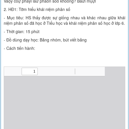
Vaọy coự phaỷi laứ phaõn soỏ khoõng? Baứi mụựi
2. HĐ1: Tỡm hiểu khái niệm phân số
- Mục tiêu: HS thấy được sự giống nhau và khác nhau giữa khái
niệm phân số đã học ở Tiểu học và khái niệm phân số học ở lớp 6.
- Thời gian: 15 phút
- Đồ dùng dạy học: Bảng nhóm, bút viết bảng
- Cách tiến hành: