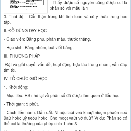
- Thấy được số nguyên cũng được coi là
phân số với mẫu là 1
3. Thái độ: - Cẩn thận trong khi tính toán và có ý thức trong học
tập.
II. ĐỒ DÙNG DẠY HỌC
- Giáo viên: Bảng phụ, phấn màu, thước thẳng.
- Học sinh: Bảng nhóm, bút viết bảng.
III. PHƯƠNG PHÁP
Đặt và giải quyết vấn đề, hoạt động hợp tác trong nhóm, vấn đáp
tìm tòi.
IV. TỔ CHỨC GIỜ HỌC
1. Khởi động:
- Mục tiêu: HS nhớ lại về phân số đã được làm quen ở tiểu học
- Thời gian: 5 phút.
- Cách tiến hành: Dẫn dắt: Nhaộc laùi veà khaựi nieọm phaõn soỏ
ủaừ hoùc ụỷ tieồu hoùc. Cho moọt vaứi vớ duù? Ví dụ: Phân số có
thể coi là thương của phép chia 1 cho 3