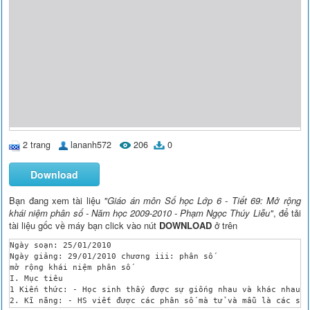
2 trang
lananh572
206
0
Download
Bạn đang xem tài liệu
"Giáo án môn Số học Lớp 6 - Tiết 69: Mở rộng
khái niệm phân số - Năm học 2009-2010 - Phạm Ngọc Thúy Liễu"
, để tải
tài liệu gốc về máy bạn click vào nút
DOWNLOAD
ở trên
Ngày soạn: 25/01/2010

Ngày giảng: 29/01/2010 chương iii: phân số

mở rộng khái niệm phân số

I. Mục tiêu

1 Kiến thức: - Học sinh thấy được sự giống nhau và khác nhau g
2. Kĩ năng: - HS viết được các phân số mà tử và mẫu là các số 