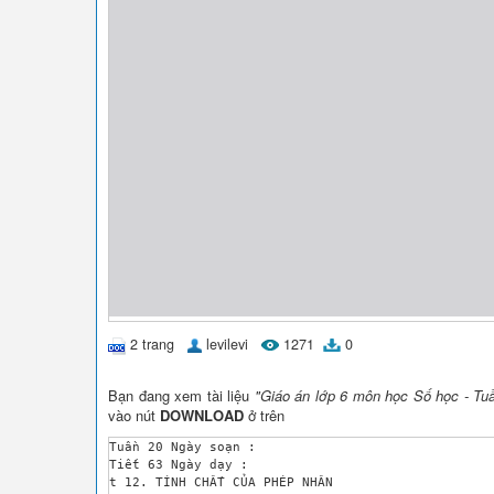
2 trang
levilevi
1271
0
Bạn đang xem tài liệu
"Giáo án lớp 6 môn học Số học - Tuầ
vào nút
DOWNLOAD
ở trên
Tuần 20	Ngày soạn :

Tiết 63	Ngày dạy :

t 12. TÍNH CHẤT CỦA PHÉP NHÂN 
