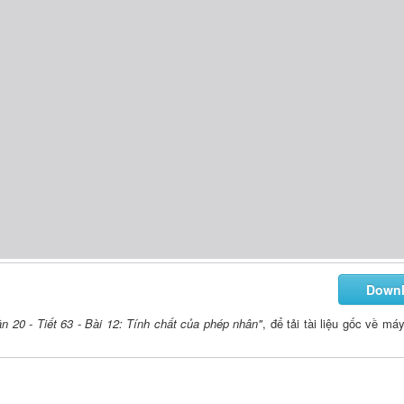
Down
n 20 - Tiết 63 - Bài 12: Tính chất của phép nhân"
, để tải tài liệu gốc về má