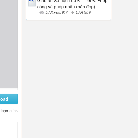
Giáo án Số học Lớp 6 - Tiết 6: Phép
cộng và phép nhân (bản đẹp)
Lượt xem: 617
Lượt tải: 0
load
y bạn click