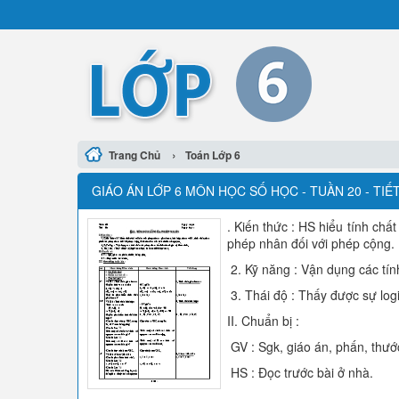
›
Trang Chủ
Toán Lớp 6
GIÁO ÁN LỚP 6 MÔN HỌC SỐ HỌC - TUẦN 20 - TIẾT
. Kiến thức : HS hiểu tính chấ
phép nhân đối với phép cộng. 
2. Kỹ năng : Vận dụng các tính
3. Thái độ : Thấy được sự log
II. Chuẩn bị :
GV : Sgk, giáo án, phấn, thướ
HS : Đọc trước bài ở nhà.