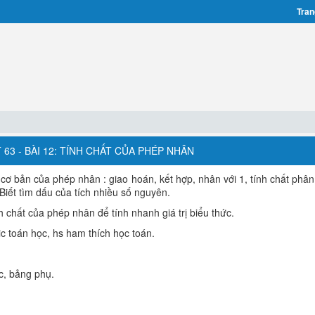
Tran
 63 - BÀI 12: TÍNH CHẤT CỦA PHÉP NHÂN
t cơ bản của phép nhân : giao hoán, kết hợp, nhân với 1, tính chất phâ
Biết tìm dấu của tích nhiều số nguyên.
 chất của phép nhân để tính nhanh giá trị biểu thức.
ic toán học, hs ham thích học toán.
c, bảng phụ.