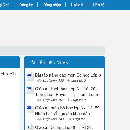
g Chủ
Đăng ký
Đăng nhập
Upload
Liên hệ
TÀI LIỆU LIÊN QUAN
n phối của
Bài tập nâng cao môn Số học Lớp 6
Lượt xem: 936
Lượt tải: 0
Giáo án Hình học Lớp 6 - Tiết 26:
Tam giác - Huỳnh Thị Thanh Loan
Lượt xem: 196
Lượt tải: 0
Giáo án môn Số học lớp 6 - Tiết 59:
Nhân hai số nguyên khác dấu
Lượt xem: 1430
Lượt tải: 0
Giáo án Số học Lớp 6 - Tiết 36: