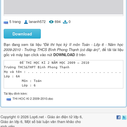
5 trang
lananh572
694
0
Download
Bạn đang xem tài liệu
"Đề thi học kỳ II môn Toán - Lớp 6 - Năm học
2009-2010 - Trường THCS Bình Phong Thạnh (có đáp án)"
, để tải tài liệu
gốc về máy bạn click vào nút
DOWNLOAD
ở trên
	ĐỀ THI HỌC KÌ 2 NĂM HỌC 2009 – 2010

Trường THCS&THPT Bình Phong Thạnh

Họ và tên : . . . . . . . . . . . . . . . . . . . . . . . . 

Lớp : 6A

	 Môn : Toán

	 Lớp : 6

	 Thời gian : 90 phút ( Đề chính thức )

Tài liệu đính kèm:
	( Không kể thời gian phát đề ) 

THI HOC KI 2 2009-2010.doc
Điểm bằng số

Điểm 

bằng chữ

Kí duyệt của 

Copyright © 2026 Lop6.net -
Giáo án điện tử lớp 6
,
Ban chuyên môn

Giáo án lớp 6
, Một số bài
luận văn
tham khảo cho
Chữ kí 

sinh viên
giám thị
