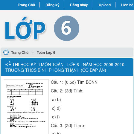
Trang Chủ
Đăng ký
Đăng nhập
Upload
Liên hệ
›
Trang Chủ
Toán Lớp 6
ĐỀ THI HỌC KỲ II MÔN TOÁN - LỚP 6 - NĂM HỌC 2009-2010 -
TRƯỜNG THCS BÌNH PHONG THẠNH (CÓ ĐÁP ÁN)
Câu 1: (0,5đ) Tìm BCNN
Câu 2: (3đ) Tính:
a) b)
c) d)
e) f)
Câu 3: (2đ) Tìm x