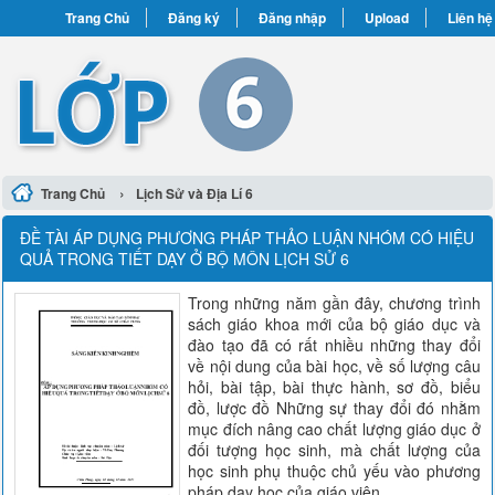
Trang Chủ
Đăng ký
Đăng nhập
Upload
Liên hệ
›
Trang Chủ
Lịch Sử và Địa Lí 6
ĐỀ TÀI ÁP DỤNG PHƯƠNG PHÁP THẢO LUẬN NHÓM CÓ HIỆU
QUẢ TRONG TIẾT DẠY Ở BỘ MÔN LỊCH SỬ 6
Trong những năm gần đây, chương trình
sách giáo khoa mới của bộ giáo dục và
đào tạo đã có rất nhiều những thay đổi
về nội dung của bài học, về số lượng câu
hỏi, bài tập, bài thực hành, sơ đồ, biểu
đồ, lược đồ Những sự thay đổi đó nhằm
mục đích nâng cao chất lượng giáo dục ở
đối tượng học sinh, mà chất lượng của
học sinh phụ thuộc chủ yếu vào phương
pháp dạy học của giáo viên.