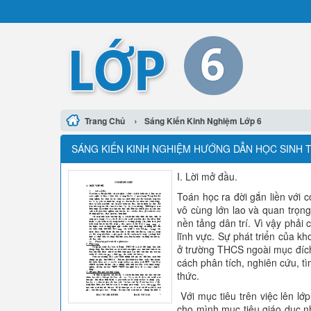
›
Trang Chủ
Sáng Kiến Kinh Nghiệm Lớp 6
SÁNG KIẾN KINH NGHIỆM HƯỚNG DẪN HỌC SINH 
I. Lời mở đầu.
Toán học ra đời gắn liền với c
vô cùng lớn lao và quan trọng
nền tảng dân trí. Vì vậy phải 
lĩnh vực. Sự phát triển của k
ở trường THCS ngoài mục đích 
cách phân tích, nghiên cứu, tì
thức.
Với mục tiêu trên việc lên lớp
cho mình mục tiêu giáo dục n