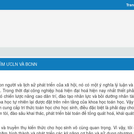
Tran
TÌM ƯCLN VÀ BCNN
on người và lịch sử phát triển của xã hội, nó có một ý nghĩa lý luận và
. Trong thời đại công nghiệp hoá hiện đại hoá hiện nay nhất thiết phải
có chiến lược nâng cao dân trí, đào tạo nhân lực và bồi dưỡng nhân tài
hoa học tự nhiên lại được đặt trên nền tảng của khoa học toán học. Vậy
cung cấp tri thức toán học cho học sinh, điều đặc biệt là phải dạy cho
m tòi, đào sâu khai thác, phát triển bài toán để tổng quát hoá, khái quá
 và truyền thụ kiến thức cho học sinh vô cùng quan trọng. Vì vậy, tôi 
hằm hình thành và phát triển các kỹ năng cơ bản và sử dụng phương 