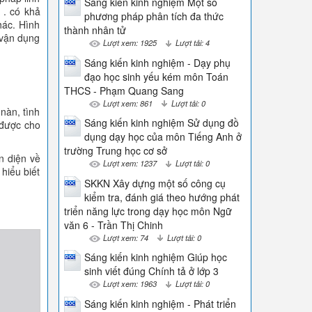
Sáng kiến kinh nghiệm Một số
 . có khả
phương pháp phân tích đa thức
hác. Hình
thành nhân tử
 vận dụng
Lượt xem: 1925
Lượt tải: 4
Sáng kiến kinh nghiệm - Dạy phụ
đạo học sinh yếu kém môn Toán
THCS - Phạm Quang Sang
Lượt xem: 861
Lượt tải: 0
nàn, tình
Sáng kiến kinh nghiệm Sử dụng đồ
 được cho
dụng dạy học của môn Tiếng Anh ở
trường Trung học cơ sở
n diện về
Lượt xem: 1237
Lượt tải: 0
hiểu biết
SKKN Xây dựng một số công cụ
kiểm tra, đánh giá theo hướng phát
triển năng lực trong dạy học môn Ngữ
văn 6 - Trần Thị Chinh
Lượt xem: 74
Lượt tải: 0
Sáng kiến kinh nghiệm Giúp học
sinh viết đúng Chính tả ở lớp 3
Lượt xem: 1963
Lượt tải: 0
Sáng kiến kinh nghiệm - Phát triển