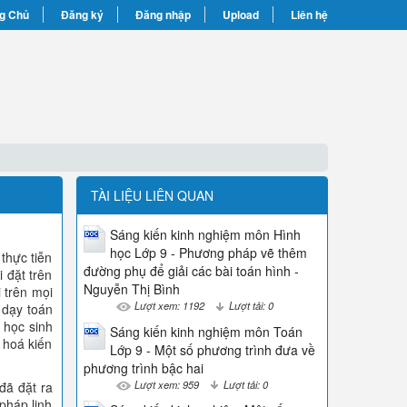
g Chủ
Đăng ký
Đăng nhập
Upload
Liên hệ
TÀI LIỆU LIÊN QUAN
Sáng kiến kinh nghiệm môn Hình
học Lớp 9 - Phương pháp vẽ thêm
 thực tiễn
đường phụ để giải các bài toán hình -
 đặt trên
Nguyễn Thị Bình
 trên mọi
Lượt xem: 1192
Lượt tải: 0
 dạy toán
 học sinh
Sáng kiến kinh nghiệm môn Toán
t hoá kiến
Lớp 9 - Một số phương trình đưa về
phương trình bậc hai
Lượt xem: 959
Lượt tải: 0
đã đặt ra
pháp linh