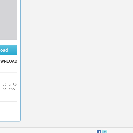
load
OWNLOAD