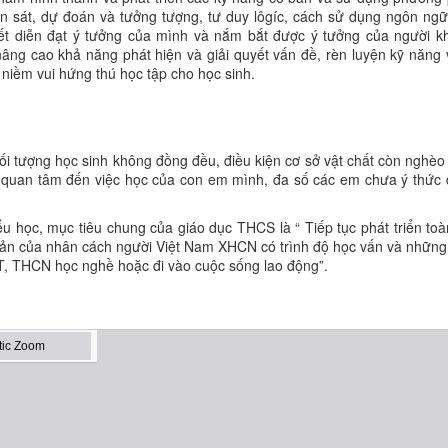
uan sát, dự đoán và tưởng tượng, tư duy lôgíc, cách sử dụng ngôn ngữ
iết diễn đạt ý tưởng của mình và nắm bắt được ý tưởng của người k
 nâng cao khả năng phát hiện và giải quyết vấn đề, rèn luyện kỹ năng
i niềm vui hứng thú học tập cho học sinh.
 tượng học sinh không đồng đều, điều kiện cơ sở vật chất còn nghèo 
ện quan tâm đến việc học của con em mình, đa số các em chưa ý thức
ểu học, mục tiêu chung của giáo dục THCS là “ Tiếp tục phát triển toà
 bản của nhân cách người Việt Nam XHCN có trình độ học vấn và những 
T, THCN học nghề hoặc đi vào cuộc sống lao động”.