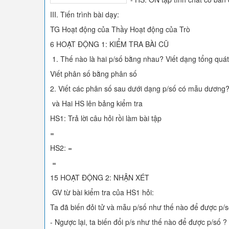
III. Tiến trình bài dạy:
TG Hoạt động của Thầy Hoạt động của Trò
6 HOẠT ĐỘNG 1: KIỂM TRA BÀI CŨ
1. Thế nào là hai p/số bằng nhau? Viết dạng tổng quát
Viết phân số bằng phân số
2. Viết các phân số sau dưới dạng p/số có mẫu dương
và Hai HS lên bảng kiểm tra
HS1: Trả lời câu hỏi rồi làm bài tập
=
HS2: =
=
15 HOẠT ĐỘNG 2: NHẬN XÉT
GV từ bài kiểm tra của HS1 hỏi:
Ta đã biến đỏi tử và mẫu p/số như thế nào để được p/s
- Ngược lại, ta biến đổi p/s như thế nào để được p/số ?