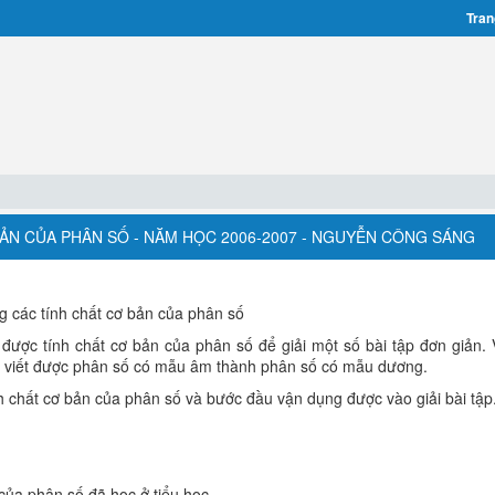
Tran
 BẢN CỦA PHÂN SỐ - NĂM HỌC 2006-2007 - NGUYỄN CÔNG SÁNG
g các tính chất cơ bản của phân số
được tính chất cơ bản của phân số để giải một số bài tập đơn giản. 
; viết được phân số có mẫu âm thành phân số có mẫu dương.
 chất cơ bản của phân số và bước đầu vận dụng được vào giải bài tập
 của phân số đã học ở tiểu học