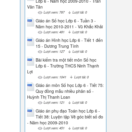
Lớp 6 - Năm học 2009-2010 - Trần
Văn Tân
Lượt xem: 787
Lượt tải: 0
Giáo án Số học Lớp 6 - Tuần 3 -
Năm học 2010-2011 - Vũ Khắc Khải
Lượt xem: 481
Lượt tải: 0
Giáo án Hình học Lớp 6 - Tiết 1 đến
15 - Dương Trung Tính
Lượt xem: 127
Lượt tải: 0
Bài kiểm tra một tiết môn Số học
Lớp 6 - Trường THCS Ninh Thạnh
Lợi
Lượt xem: 1041
Lượt tải: 0
Giáo án môn Số học Lớp 6 - Tiết 75:
Quy đồng mẫu nhiều phân số -
Huỳnh Thị Thanh Loan
Lượt xem: 121
Lượt tải: 0
Giáo án phụ đạo Toán học Lớp 6 -
Tiết 38: Luyện tập Vẽ góc biết số đo
- Năm học 2009-2010
Lượt xem: 451
Lượt tải: 0