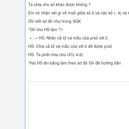
Ta chia cho số khác được không ?
Em có nhận xét gì về mqh giữa số 2 và các số (- 4) và 
GV viết sơ đồ như trong SGK
*GV cho HS làm ?1
= ; = HS: Nhân cả tử và mẫu của p/số với 2
HS: Chia cả tử và mẫu của với 2 để được p/số
HS: Ta phải chia cho ƯC(-4;6)
*Hai HS lên bảng làm theo sơ đồ GV đã hướng dẫn