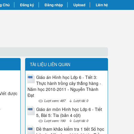
g Chủ
Đăng ký
Đăng nhập
Upload
Liên hệ
TÀI LIỆU LIÊN QUAN
Giáo án Hình học Lớp 6 - Tiết 3:
Thực hành trồng cây thẳng hàng -
Năm học 2010-2011 - Nguyễn Thành
Viết được
Đạt
Lượt xem: 487
Lượt tải: 0
.
Giáo án môn Hình học Lớp 6 - Tiết
5, Bài 5: Tia (bản 4 cột)
Lượt xem: 190
Lượt tải: 0
Đề tham khảo kiểm tra 1 tiết Số học