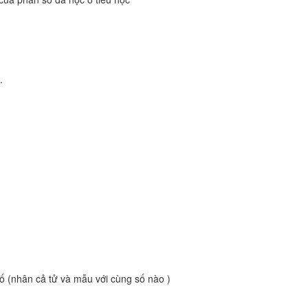
.
?
ố (nhân cả tử và mẫu với cùng số nào )