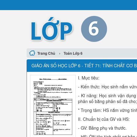
›
Trang Chủ
Toán Lớp 6
GIÁO ÁN SỐ HỌC LỚP 6 - TIẾT 71: TÍNH CHẤT CƠ
I. Mục tiêu:
- Kiến thức: Học sinh nắm vứn
- Kĩ năng: Học sinh vận dụng 
phân số bằng phân số đã cho
* Trọng tâm: HS nắm vững tính
II. Chuẩn bị của GV và HS:
- GV: Bảng phụ và thước.
- HS: ÔN tập tính chất cơ bản