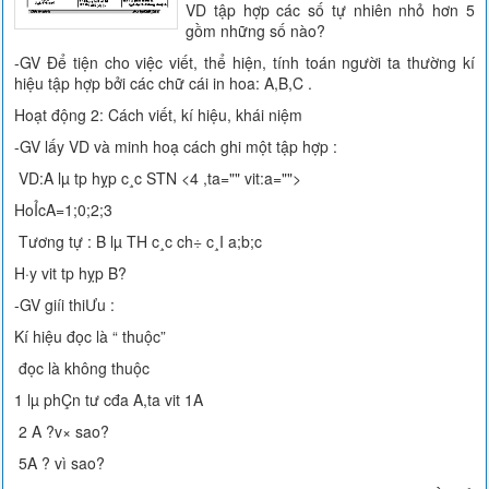
VD tập hợp các số tự nhiên nhỏ hơn 5
gồm những số nào?
-GV Để tiện cho việc viết, thể hiện, tính toán người ta thường kí
hiệu tập hợp bởi các chữ cái in hoa: A,B,C .
Hoạt động 2: Cách viết, kí hiệu, khái niệm
-GV lấy VD và minh hoạ cách ghi một tập hợp :
VD:A lµ tp hỵp c¸c STN <4 ,ta="" vit:a="">
HoỈcA=1;0;2;3
Tương tự : B lµ TH c¸c ch÷ c¸I a;b;c
H·y vit tp hỵp B?
-GV giíi thiƯu :
Kí hiệu đọc là “ thuộc”
đọc là không thuộc
1 lµ phÇn tư cđa A,ta vit 1A
2 A ?v× sao?
5A ? vì sao?