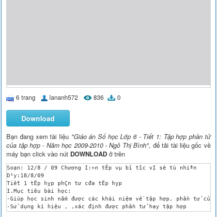
6 trang
lananh572
836
0
Download
Bạn đang xem tài liệu
"Giáo án Số học Lớp 6 - Tiết 1: Tập hợp phần tử
của tập hợp - Năm học 2009-2010 - Ngô Thị Bình"
, để tải tài liệu gốc về
máy bạn click vào nút
DOWNLOAD
ở trên
Soạn: 12/8 / 09	Chương I:«n tËp vµ bỉ tĩc vỊ sè tù nhiªn

D¹y:18/8/09

Tiết 1 tËp hỵp phÇn tư cđa tËp hỵp

I.Mục tiêu bài học:

-Giúp học sinh nắm được các khái niệm về tập hợp, phần tử của 
-Sử dụng kí hiệu , ,xác định được phần tử hay tập hợp

-RÌn luyƯn cho häc sinh t­ duy linh ho¹t khi dïng nh÷ng c¸ch kh