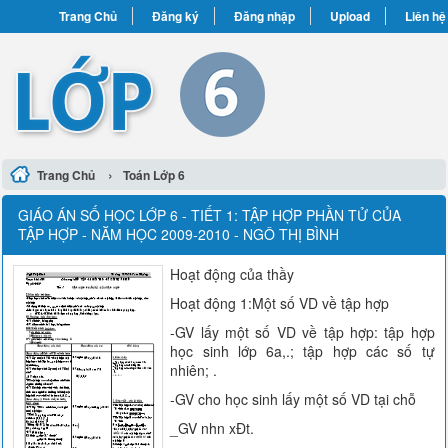
Trang Chủ
Đăng ký
Đăng nhập
Upload
Liên hệ
›
Trang Chủ
Toán Lớp 6
GIÁO ÁN SỐ HỌC LỚP 6 - TIẾT 1: TẬP HỢP PHẦN TỬ CỦA
TẬP HỢP - NĂM HỌC 2009-2010 - NGÔ THỊ BÌNH
Hoạt động của thầy
Hoạt động 1:Một số VD về tập hợp
-GV lấy một số VD về tập hợp: tập hợp
học sinh lớp 6a,.; tập hợp các số tự
nhiên; .
-GV cho học sinh lấy một số VD tại chỗ
_GV nhn xÐt.