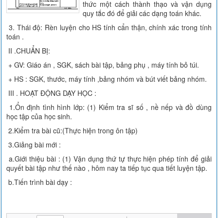
thức một cách thành thạo và vận dụng
quy tắc đó để giải các dạng toán khác.
3. Thái độ: Rèn luyện cho HS tính cẩn thận, chính xác trong tính
toán .
II .CHUẨN BỊ:
+ GV: Giáo án , SGK, sách bài tập, bảng phụ , máy tính bỏ túi.
+ HS : SGK, thước, máy tính ,bảng nhóm và bút viết bảng nhóm.
III . HOẠT ĐỘNG DẠY HỌC :
1.Ổn định tình hình lớp: (1) Kiểm tra sĩ số , nề nếp và đồ dùng
học tập của học sinh.
2.Kiểm tra bài cũ:(Thực hiện trong ôn tập)
3.Giảng bài mới :
a.Giới thiệu bài : (1) Vận dụng thứ tự thực hiện phép tính để giải
quyết bài tập như thế nào , hôm nay ta tiếp tục qua tiết luyện tập.
b.Tiến trình bài dạy :