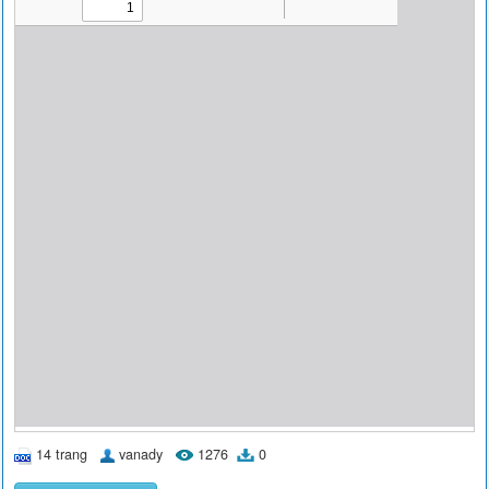
14 trang
vanady
1276
0