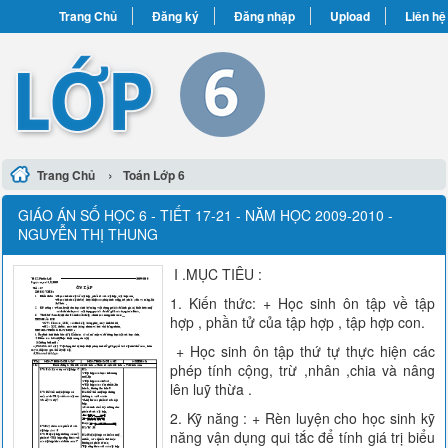
Trang Chủ
Đăng ký
Đăng nhập
Upload
Liên hệ
›
Trang Chủ
Toán Lớp 6
GIÁO ÁN SỐ HỌC 6 - TIẾT 17-21 - NĂM HỌC 2009-2010 -
NGUYỄN THỊ THUNG
I .MỤC TIÊU :
1. Kiến thức: + Học sinh ôn tập về tập
hợp , phần tử của tập hợp , tập hợp con.
+ Học sinh ôn tập thứ tự thực hiện các
phép tính cộng, trừ ,nhân ,chia và nâng
lên luỹ thừa .
2. Kỹ năng : + Rèn luyện cho học sinh kỹ
năng vận dụng qui tắc để tính giá trị biểu