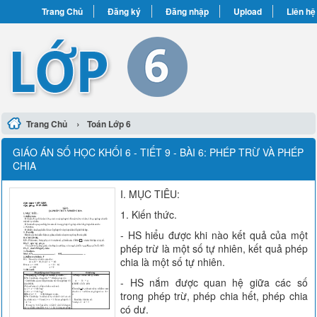
Trang Chủ
Đăng ký
Đăng nhập
Upload
Liên hệ
›
Trang Chủ
Toán Lớp 6
GIÁO ÁN SỐ HỌC KHỐI 6 - TIẾT 9 - BÀI 6: PHÉP TRỪ VÀ PHÉP
CHIA
I. MỤC TIÊU:
1. Kiến thức.
- HS hiểu được khi nào kết quả của một
phép trừ là một số tự nhiên, kết quả phép
chia là một số tự nhiên.
- HS nắm được quan hệ giữa các số
trong phép trừ, phép chia hết, phép chia
có dư.