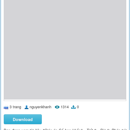
3 trang
nguyenkhanh
1314
0
Download