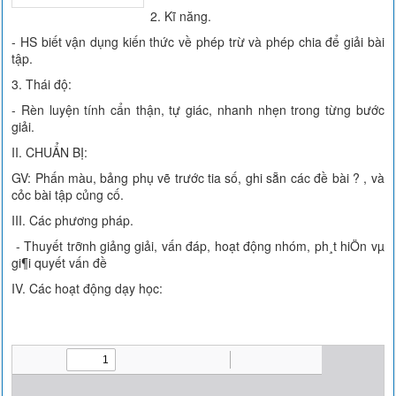
2. Kĩ năng.
- HS biết vận dụng kiến thức về phép trừ và phép chia để giải bài
tập.
3. Thái độ:
- Rèn luyện tính cẩn thận, tự giác, nhanh nhẹn trong từng bước
giải.
II. CHUẨN BỊ:
GV: Phấn màu, bảng phụ vẽ trước tia số, ghi sẵn các đề bài ? , và
cỏc bài tập củng cố.
III. Các phương pháp.
- Thuyết trỡnh giảng giải, vấn đáp, hoạt động nhóm, ph¸t hiÖn vµ
gi¶i quyết vấn đề
IV. Các hoạt động dạy học: