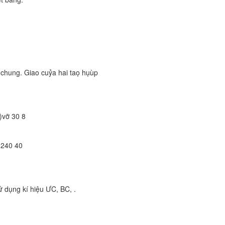
 chung. Giao cuỷa hai taọ hụùp
)vỡ 30 8
 240 40
ử dụng kí hiệu ƯC, BC, .