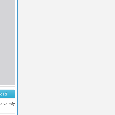
load
 gốc về máy