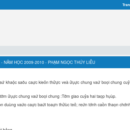
Tran
P - NĂM HỌC 2009-2010 - PHẠM NGỌC THÚY LIỄU
vaứ khaộc saõu caực kieỏn thửực veà ửụực chung vaứ boọi chung cuỷ
 tỡm ửụực chung vaứ boọi chung :Tỡm giao cuỷa hai taọp hụùp.
aọn duùng vaứo caực baứi toaựn thửùc teỏ; reứn tớnh caồn thaọn chớn
ết bảng.