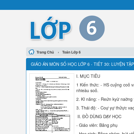
›
Trang Chủ
Toán Lớp 6
GIÁO ÁN MÔN SỐ HỌC LỚP 6 - TIẾT 30: LUYỆN TẬ
I. MỤC TIÊU
1 Kiến thức: - HS cuỷng coỏ 
nhieàu soỏ.
2. Kĩ năng: - Reứn kyừ naờng
3. Thái độ: - Coự yự thửực v
II. ĐỒ DÙNG DẠY HỌC
- Giáo viên: Bảng phụ
- Học sinh: Bảng nhóm, bút vi