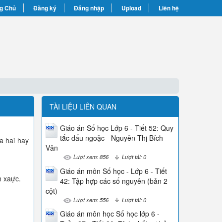
g Chủ
Đăng ký
Đăng nhập
Upload
Liên hệ
TÀI LIỆU LIÊN QUAN
Giáo án Số học Lớp 6 - Tiết 52: Quy
tắc dấu ngoặc - Nguyễn Thị Bích
a hai hay
Vân
Lượt xem: 856
Lượt tải: 0
Giáo án môn Số học - Lớp 6 - Tiết
h xaực.
42: Tập hợp các số nguyên (bản 2
cột)
Lượt xem: 556
Lượt tải: 0
Giáo án môn học Số học lớp 6 -