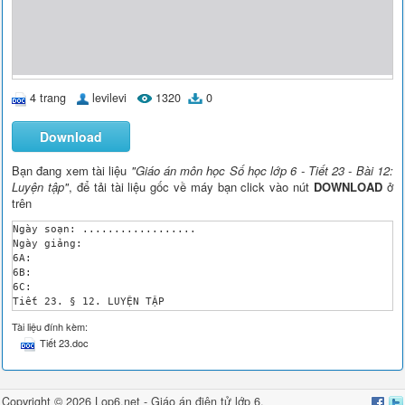
4 trang
levilevi
1320
0
Download
Bạn đang xem tài liệu
"Giáo án môn học Số học lớp 6 - Tiết 23 - Bài 12:
Luyện tập"
, để tải tài liệu gốc về máy bạn click vào nút
DOWNLOAD
ở
trên
Ngày soạn: ..................

Ngày giảng: 

6A:

6B:

6C:

Tiết 23. § 12. LUYỆN TẬP

1. Mục tiêu:

Tài liệu đính kèm:
a. Kiến thức: Học sinh được củng cố, khắc sâu các kiến thức cơ
Tiết 23.doc
b. Kỹ năng: Có kỹ năng vận dụng thành thạo các dấu hiệu chia h
c. Thái độ: Rèn tính cẩn thận cho học sinh khi tính toán. Đặc 
2. Chuẩn bị của giáo viên và học sinh:

a. Chuẩn bị của giáo viên: Giáo án, bảng phụ, phiếu học tập.

Copyright © 2026 Lop6.net -
Giáo án điện tử lớp 6
,
b. Chuẩn bị của học sinh: Học và làm bài theo quy định.
