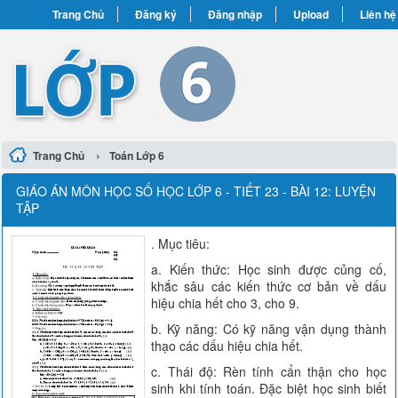
Trang Chủ
Đăng ký
Đăng nhập
Upload
Liên hệ
›
Trang Chủ
Toán Lớp 6
GIÁO ÁN MÔN HỌC SỐ HỌC LỚP 6 - TIẾT 23 - BÀI 12: LUYỆN
TẬP
. Mục tiêu:
a. Kiến thức: Học sinh được củng cố,
khắc sâu các kiến thức cơ bản về dấu
hiệu chia hết cho 3, cho 9.
b. Kỹ năng: Có kỹ năng vận dụng thành
thạo các dấu hiệu chia hết.
c. Thái độ: Rèn tính cẩn thận cho học
sinh khi tính toán. Đặc biệt học sinh biết