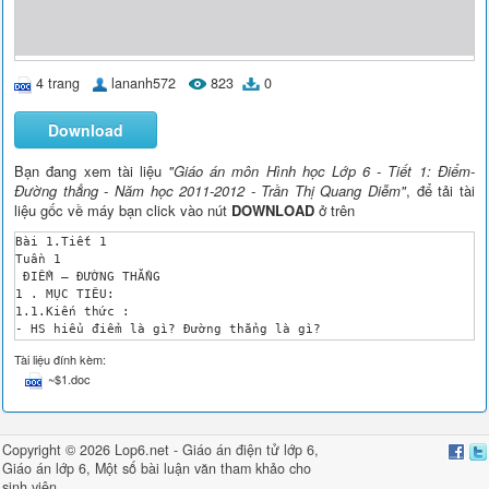
4 trang
lananh572
823
0
Download
Bạn đang xem tài liệu
"Giáo án môn Hình học Lớp 6 - Tiết 1: Điểm-
Đường thẳng - Năm học 2011-2012 - Trần Thị Quang Diễm"
, để tải tài
liệu gốc về máy bạn click vào nút
DOWNLOAD
ở trên
Bài 1.Tiết 1 	 

Tuần 1

 ĐIỂM – ĐƯỜNG THẲNG

1 . MỤC TIÊU:

1.1.Kiến thức :

- HS hiểu điểm là gì? Đường thẳng là gì?

 - Hiểu quan hệ điểm thuộc ( không thuộc) đường thẳng.

Tài liệu đính kèm:
1.2.Kĩ năng 

~$1.doc
- HS biết vẽ điểm, đường thẳng.

 - Biết đặt tên cho điểm, đường thẳng.

 - Biết kí hiệu điểm, đường thẳng.

 - Biết sửa dụng kí hiệu hoặc 

Copyright © 2026 Lop6.net -
Giáo án điện tử lớp 6
,
1.3.Thái độ: 

Giáo án lớp 6
, Một số bài
luận văn
tham khảo cho
	 - Giáo dục HS lòng yêu bộ môn

sinh viên
2. TRỌNG TÂM
