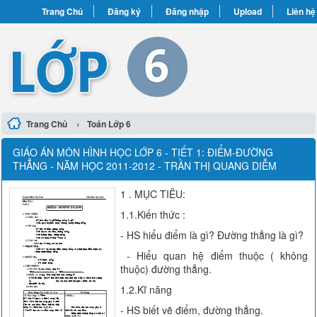
Trang Chủ
Đăng ký
Đăng nhập
Upload
Liên hệ
›
Trang Chủ
Toán Lớp 6
GIÁO ÁN MÔN HÌNH HỌC LỚP 6 - TIẾT 1: ĐIỂM-ĐƯỜNG
THẲNG - NĂM HỌC 2011-2012 - TRẦN THỊ QUANG DIỄM
1 . MỤC TIÊU:
1.1.Kiến thức :
- HS hiểu điểm là gì? Đường thẳng là gì?
- Hiểu quan hệ điểm thuộc ( không
thuộc) đường thẳng.
1.2.Kĩ năng
- HS biết vẽ điểm, đường thẳng.