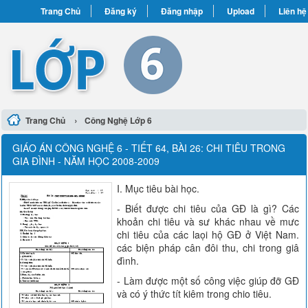
Trang Chủ
Đăng ký
Đăng nhập
Upload
Liên hệ
›
Trang Chủ
Công Nghệ Lớp 6
GIÁO ÁN CÔNG NGHỆ 6 - TIẾT 64, BÀI 26: CHI TIÊU TRONG
GIA ĐÌNH - NĂM HỌC 2008-2009
I. Mục tiêu bài học.
- Biết được chi tiêu của GĐ là gì? Các
khoản chi tiêu và sư khác nhau về mưc
chi tiêu của các laọi hộ GĐ ở Việt Nam.
các biện pháp cân đôi thu, chi trong giâ
đình.
- Làm được một số công việc giúp đỡ GĐ
và có ý thức tít kiêm trong chio tiêu.