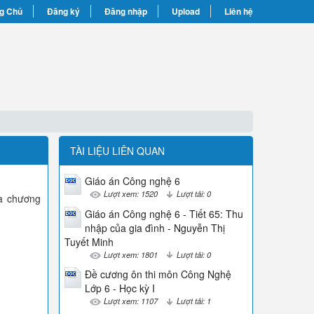
g Chủ
Đăng ký
Đăng nhập
Upload
Liên hệ
TÀI LIỆU LIÊN QUAN
Giáo án Công nghệ 6
Lượt xem: 1520
Lượt tải: 0
ủa chương
Giáo án Công nghệ 6 - Tiết 65: Thu
nhập của gia đình - Nguyễn Thị
Tuyết Minh
Lượt xem: 1801
Lượt tải: 0
Đề cương ôn thi môn Công Nghệ
Lớp 6 - Học kỳ I
Lượt xem: 1107
Lượt tải: 1