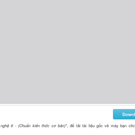
Down
nghệ 6 - (Chuẩn kiến thức cơ bản)"
, để tải tài liệu gốc về máy bạn cli