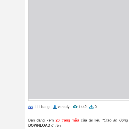
111 trang
vanady
1442
0
Bạn đang xem
20 trang mẫu
của tài liệu
"Giáo án Công 
DOWNLOAD
ở trên