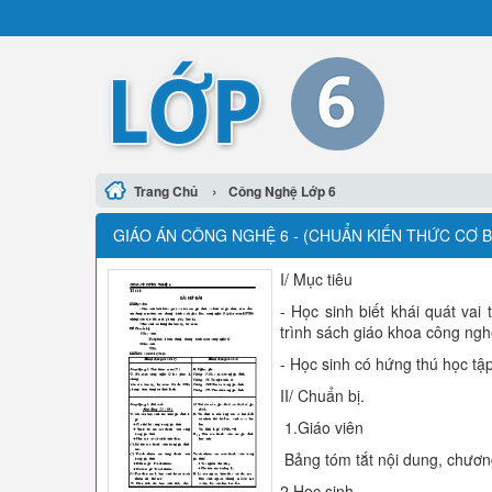
›
Trang Chủ
Công Nghệ Lớp 6
GIÁO ÁN CÔNG NGHỆ 6 - (CHUẨN KIẾN THỨC CƠ B
I/ Mục tiêu
- Học sinh biết khái quát vai
trình sách giáo khoa công ng
- Học sinh có hứng thú học tậ
II/ Chuẩn bị.
1.Giáo viên
Bảng tóm tắt nội dung, chươn
2.Học sinh