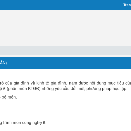
Tran
ẢN)
 trò của gia đình và kinh tế gia đình, nắm được nội dung mục tiêu c
hệ 6 (phân môn KTGĐ) những yêu cầu đổi mới, phương pháp học tập.
p bộ môn.
g trình môn công nghệ 6.