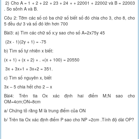
2) Cho A = 1 + 2 + 22 + 23 + 24 + + 22001 + 22002 và B = 22003
. So sỏnh A và B.
Cõu 2: Tỡm các số có ba chữ số biết số đó chia cho 3, cho 8, cho
5 đều dư 3 và số đó lớn hơn 700
Bài3: a) Tìm các chữ số x;y sao cho số A=2x75y 45
(2x - 1)(2y + 1) = -75
b) Tìm số tự nhiên x biết:
(x + 1) + (x + 2) + . +(x + 100) = 20550
3x + 3x+1 + 3x+2 = 351.
c) Tìm số nguyên x, biết
3x – 5 chia hết cho 2 – x
Bài4: Trên tia Ox xác định hai điểm M;N sao cho
OM=4cm;ON=8cm
a/ Chứng tỏ rằng M là trung điểm của ON
b/ Trên tia Ox xác định điểm P sao cho NP =2cm .Tính độ dài OP?