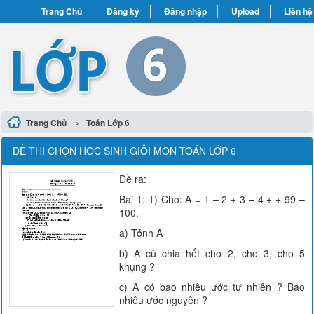
Trang Chủ
Đăng ký
Đăng nhập
Upload
Liên hệ
›
Trang Chủ
Toán Lớp 6
ĐỀ THI CHỌN HỌC SINH GIỎI MÔN TOÁN LỚP 6
Đề ra:
Bài 1: 1) Cho: A = 1 – 2 + 3 – 4 + + 99 –
100.
a) Tớnh A
b) A cú chia hết cho 2, cho 3, cho 5
khụng ?
c) A có bao nhiêu ước tự nhiên ? Bao
nhiêu ước nguyên ?