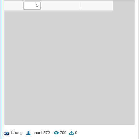
1 trang
lananh572
709
0