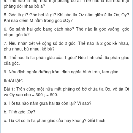
4. Thế nào là một nửa mặt phẳng bờ a? Thế nào là hai nửa mặt
phẳng đối nhau bờ a?
5. Góc là gì? Góc bẹt là gì? Khi nào tia Oz nằm giữa 2 tia Ox, Oy?
Khi nào điểm M nằm trong góc xOy?
6. So sánh hai góc bằng cách nào? Thế nào là góc vuông, góc
nhọn, góc tù?
7. Nêu nhận xét về cộng số đo 2 góc. Thế nào là 2 góc kề nhau,
phụ nhau, bù nhau, kề bù?
8. Thế nào là tia phân giác của 1 góc? Nêu tính chất tia phân giác
của góc.
9. Nêu định nghĩa đường tròn, định nghĩa hình tròn, tam giác.
II/BÀITẬP:
Bài 1: Trên cùng một nửa mặt phẳng có bờ chứa tia Ox, vẽ tia Ot
và Oy sao cho = 300 ; = 600.
a. Hỏi tia nào nằm giữa hai tia còn lại? Vì sao?
b. Tính góc tOy?
c. Tia Ot có là tia phân giác của hay không? Giải thích.