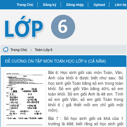
Trang Chủ
Đăng ký
Đăng nhập
Upload
Liên hệ
›
Trang Chủ
Toán Lớp 6
ĐỀ CƯƠNG ÔN TẬP MÔN TOÁN HỌC LỚP 6 (CẢ NĂM)
Bài 6: Học sinh giỏi các môn Toán, Văn,
Anh của khối 6 được biết như sau: Số
học sinh giỏi Toán bằng số em trong toàn
khối. Số em giỏi Văn bằng 40% số em
toàn khối. Số em giỏi Anh là 48 em. Tính
số em giỏi Văn, số em giỏi Toán trong
khối 6 ( giả thiết mỗi em chỉ giỏi một
môn).
Bài 7 : Số học sinh giỏi và khá của 1
trường là 688, biết rằng số học sinh giỏi