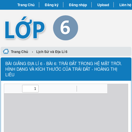
Trang Chủ
Đăng ký
Đăng nhập
Upload
Liên hệ
›
Trang Chủ
Lịch Sử và Địa Lí 6
BÀI GIẢNG ĐỊA LÍ 6 - BÀI 6: TRÁI ĐẤT TRONG HỆ MẶT TRỜI.
HÌNH DẠNG VÀ KÍCH THƯỚC CỦA TRÁI ĐẤT - HOÀNG THỊ
LIÊU