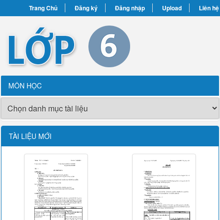
Trang Chủ
Đăng ký
Đăng nhập
Upload
Liên hệ
MÔN HỌC
TÀI LIỆU MỚI