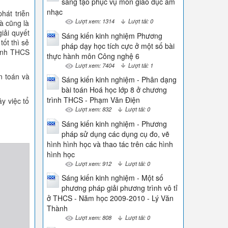
sáng tạo phục vụ môn giáo dục âm
nhạc
hát triễn
Lượt xem: 1314
Lượt tải: 0
à cũng là
iải quyết
Sáng kiến kinh nghiệm Phương
ốt thì sẻ
pháp dạy học tích cực ở một số bài
sinh THCS
thực hành môn Công nghệ 6
Lượt xem: 7404
Lượt tải: 1
n toán và
Sáng kiến kinh nghiệm - Phân dạng
bài toán Hoá học lớp 8 ở chương
trình THCS - Phạm Văn Điện
y việc tổ
Lượt xem: 832
Lượt tải: 0
Sáng kiến kinh nghiệm - Phương
pháp sử dụng các dụng cụ đo, vẽ
hình hình học và thao tác trên các hình
hình học
Lượt xem: 912
Lượt tải: 0
Sáng kiến kinh nghiệm - Một số
phương pháp giải phương trình vô tỉ
ở THCS - Năm học 2009-2010 - Lý Văn
Thành
Lượt xem: 808
Lượt tải: 0