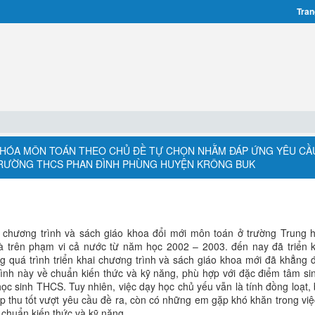
Tran
N HÓA MÔN TOÁN THEO CHỦ ĐỀ TỰ CHỌN NHẰM ĐÁP ỨNG YÊU CẦ
 TRƯỜNG THCS PHAN ĐÌNH PHÙNG HUYỆN KRÔNG BUK
o chương trình và sách giáo khoa đổi mới môn toán ở trường Trung 
rà trên phạm vi cả nước từ năm học 2002 – 2003. đến nay đã triển 
ng quá trình triển khai chương trình và sách giáo khoa mới đã khẳng 
nh này về chuẩn kiến thức và kỹ năng, phù hợp với đặc điểm tâm sin
ọc sinh THCS. Tuy nhiên, việc dạy học chủ yếu vẫn là tính đồng loạt,
p thu tốt vượt yêu cầu đề ra, còn có những em gặp khó khăn trong việc
 chuẩn kiến thức và kỹ năng.