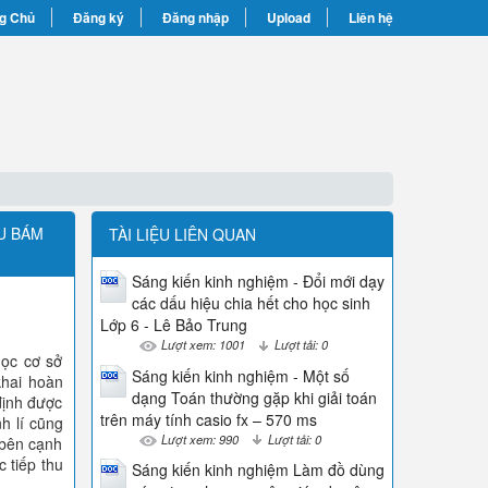
g Chủ
Đăng ký
Đăng nhập
Upload
Liên hệ
U BÁM
TÀI LIỆU LIÊN QUAN
Sáng kiến kinh nghiệm - Đổi mới dạy
các dấu hiệu chia hết cho học sinh
Lớp 6 - Lê Bảo Trung
Lượt xem: 1001
Lượt tải: 0
học cơ sở
Sáng kiến kinh nghiệm - Một số
khai hoàn
dạng Toán thường gặp khi giải toán
định được
trên máy tính casio fx – 570 ms
h lí cũng
Lượt xem: 990
Lượt tải: 0
 bên cạnh
 tiếp thu
Sáng kiến kinh nghiệm Làm đồ dùng