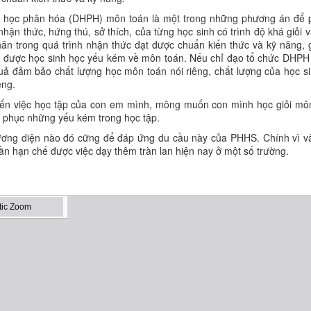
y học phân hóa (DHPH) môn toán là một trong những phương án để p
ận thức, hứng thú, sở thích, của từng học sinh có trình độ khá giỏi v
ăn trong quá trình nhận thức đạt được chuẩn kiến thức và kỹ năng, g
ế được học sinh học yếu kém về môn toán. Nếu chỉ đạo tổ chức DHPH t
uả đảm bảo chất lượng học môn toán nói riêng, chất lượng của học 
êng.
ến việc học tập của con em mình, mông muốn con mình học giỏi mô
c phục những yếu kém trong học tập.
ơng diện nào đó cững để đáp ứng du cầu này của PHHS. Chính vì vâ
 hạn chế được việc dạy thêm tràn lan hiện nay ở một số trường.