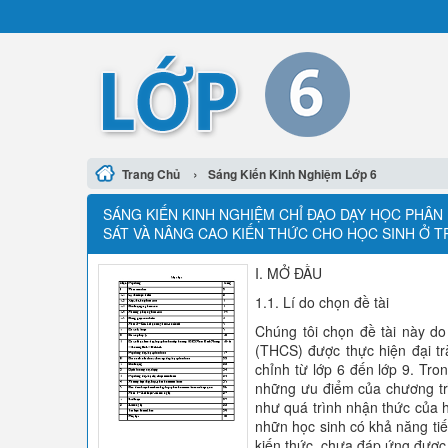
›
Trang Chủ
Sáng Kiến Kinh Nghiệm Lớp 6
SÁNG KIẾN KINH NGHIỆM CHỈ ĐẠO DẠY HỌC PHÂ
SÁT VÀ NÂNG CAO KIẾN THỨC CHO HỌC SINH Ở
I. MỞ ĐẦU
1.1. Lí do chọn đề tài
Chúng tôi chọn đề tài này d
(THCS) được thực hiện đại t
chỉnh từ lớp 6 đến lớp 9. Tro
những ưu điểm của chương trì
như quá trình nhận thức của h
nhữn học sinh có khả năng tiế
kiến thức, chưa đáp ứng được