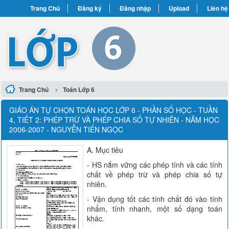
Trang Chủ
Đăng ký
Đăng nhập
Upload
Liên hệ
›
Trang Chủ
Toán Lớp 6
GIÁO ÁN TỰ CHỌN TOÁN HỌC LỚP 6 - PHẦN SỐ HỌC - TUẦN
4, TIẾT 2: PHÉP TRỪ VÀ PHÉP CHIA SỐ TỰ NHIÊN - NĂM HỌC
2006-2007 - NGUYỄN TIẾN NGỌC
A. Mục tiêu
- HS nắm vững các phép tính và các tính
chất về phép trừ và phép chia số tự
nhiên.
- Vận dụng tốt các tính chất đó vào tính
nhẩm, tính nhanh, một số dạng toán
khác.