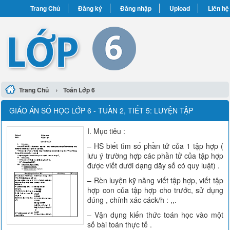
Trang Chủ
Đăng ký
Đăng nhập
Upload
Liên hệ
›
Trang Chủ
Toán Lớp 6
GIÁO ÁN SỐ HỌC LỚP 6 - TUẦN 2, TIẾT 5: LUYỆN TẬP
I. Mục tiêu :
– HS biết tìm số phần tử của 1 tập hợp (
lưu ý trường hợp các phần tử của tập hợp
được viết dưới dạng dãy số có quy luật) .
– Rèn luyện kỹ năng viết tập hợp, viết tập
hợp con của tập hợp cho trước, sử dụng
đúng , chính xác cáck/h : ,,.
– Vận dụng kiến thức toán học vào một
số bài toán thực tế .