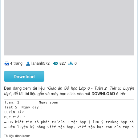
4 trang
lananh572
827
0
Download
Bạn đang xem tài liệu
"Giáo án Số học Lớp 6 - Tuần 2, Tiết 5: Luyện
tập"
, để tải tài liệu gốc về máy bạn click vào nút
DOWNLOAD
ở trên
Tuần: 2 	Ngày soạn

Tiết 5 	Ngày dạy :

LUYỆN TẬP

Mục tiêu : 

– HS biết tìm số phần tử của 1 tập hợp ( lưu ý trường hợp các 
– Rèn luyện kỹ năng viết tập hợp, viết tập hợp con của tập hợp
– Vận dụng kiến thức toán học vào một số bài toán thực tế .

Tài liệu đính kèm:
Chuẩn bị :
