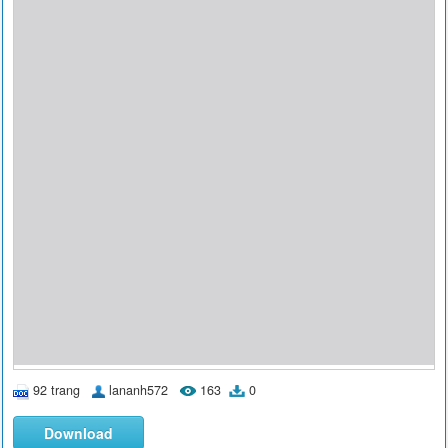
92 trang
lananh572
163
0
Download