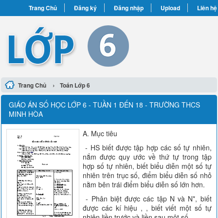
Trang Chủ
Đăng ký
Đăng nhập
Upload
Liên hệ
›
Trang Chủ
Toán Lớp 6
GIÁO ÁN SỐ HỌC LỚP 6 - TUẦN 1 ĐẾN 18 - TRƯỜNG THCS
MINH HÒA
A. Mục tiêu
- HS biết được tập hợp các số tự nhiên,
nắm được quy ước về thứ tự trong tập
hợp số tự nhiên, biết biểu diễn một số tự
nhiên trên trục số, điểm biểu diễn số nhỏ
nằm bên trái điểm biểu diễn số lớn hơn.
- Phân biệt được các tập N và N*, biết
được các kí hiệu , , biết viết một số tự
nhiên liền trước và liền sau một số.