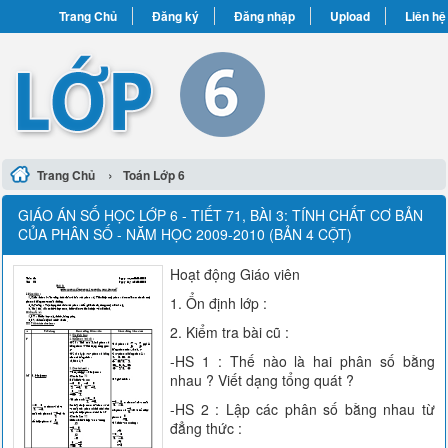
Trang Chủ
Đăng ký
Đăng nhập
Upload
Liên hệ
›
Trang Chủ
Toán Lớp 6
GIÁO ÁN SỐ HỌC LỚP 6 - TIẾT 71, BÀI 3: TÍNH CHẤT CƠ BẢN
CỦA PHÂN SỐ - NĂM HỌC 2009-2010 (BẢN 4 CỘT)
Hoạt động Giáo viên
1. Ổn định lớp :
2. Kiểm tra bài cũ :
-HS 1 : Thế nào là hai phân số bằng
nhau ? Viết dạng tổng quát ?
-HS 2 : Lập các phân số bằng nhau từ
đẳng thức :