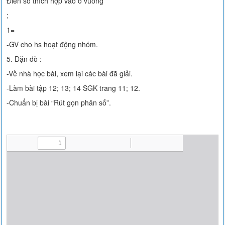
Điền số thích hợp vào ô vuông
;
1=
-GV cho hs hoạt động nhóm.
5. Dặn dò :
-Về nhà học bài, xem lại các bài đã giải.
-Làm bài tập 12; 13; 14 SGK trang 11; 12.
-Chuẩn bị bài “Rút gọn phân số”.