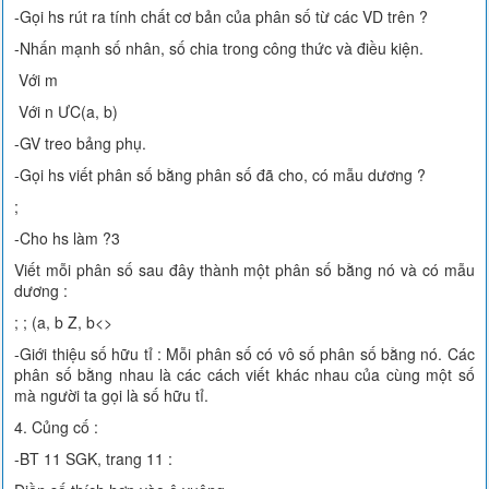
-Gọi hs rút ra tính chất cơ bản của phân số từ các VD trên ?
-Nhấn mạnh số nhân, số chia trong công thức và điều kiện.
Với m
Với n ƯC(a, b)
-GV treo bảng phụ.
-Gọi hs viết phân số bằng phân số đã cho, có mẫu dương ?
;
-Cho hs làm ?3
Viết mỗi phân số sau đây thành một phân số bằng nó và có mẫu
dương :
; ; (a, b Z, b<>
-Giới thiệu số hữu tỉ : Mỗi phân số có vô số phân số bằng nó. Các
phân số bằng nhau là các cách viết khác nhau của cùng một số
mà người ta gọi là số hữu tỉ.
4. Củng cố :
-BT 11 SGK, trang 11 :