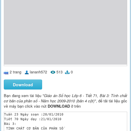
2 trang
lananh572
513
0
Download
Bạn đang xem tài liệu
"Giáo án Số học Lớp 6 - Tiết 71, Bài 3: Tính chất
cơ bản của phân số - Năm học 2009-2010 (bản 4 cột)"
, để tải tài liệu gốc
về máy bạn click vào nút
DOWNLOAD
ở trên
Tuần 23	Ngày soạn :20/01/2010

Tiết 70	Ngày dạy :21/01/2010

Bài 3:

 TÍNH CHẤT CƠ BẢN CỦA PHÂN SỐ 
