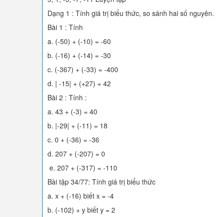
Dạng 1 : Tính giá trị biểu thức, so sánh hai số nguyên.
Bài 1 : Tính
a. (-50) + (-10) = -60
b. (-16) + (-14) = -30
c. (-367) + (-33) = -400
d. | -15| + (+27) = 42
Bài 2 : Tính :
a. 43 + (-3) = 40
b. |-29| + (-11) = 18
c. 0 + (-36) = -36
d. 207 + (-207) = 0
e. 207 + (-317) = -110
Bài tập 34/77: Tính giá trị biểu thức
a. x + (-16) biết x = -4
b. (-102) + y biết y = 2