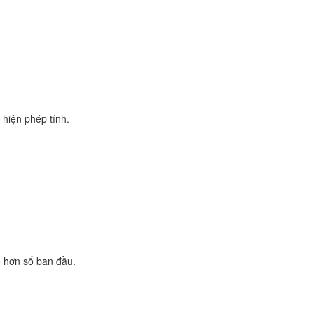
c hiện phép tính.
ỏ hơn số ban đầu.