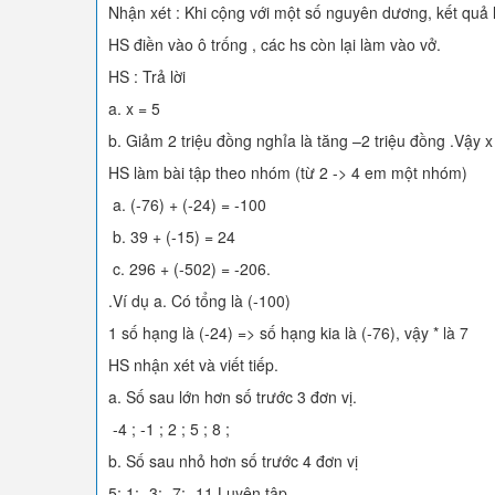
Nhận xét : Khi cộng với một số nguyên dương, kết quả
HS điền vào ô trống , các hs còn lại làm vào vở.
HS : Trả lời
a. x = 5
b. Giảm 2 triệu đồng nghỉa là tăng –2 triệu đồng .Vậy x
HS làm bài tập theo nhóm (từ 2 -> 4 em một nhóm)
a. (-76) + (-24) = -100
b. 39 + (-15) = 24
c. 296 + (-502) = -206.
.Ví dụ a. Có tổng là (-100)
1 số hạng là (-24) => số hạng kia là (-76), vậy * là 7
HS nhận xét và viết tiếp.
a. Số sau lớn hơn số trước 3 đơn vị.
-4 ; -1 ; 2 ; 5 ; 8 ;
b. Số sau nhỏ hơn số trước 4 đơn vị
5; 1; -3; -7; -11 Luyện tập