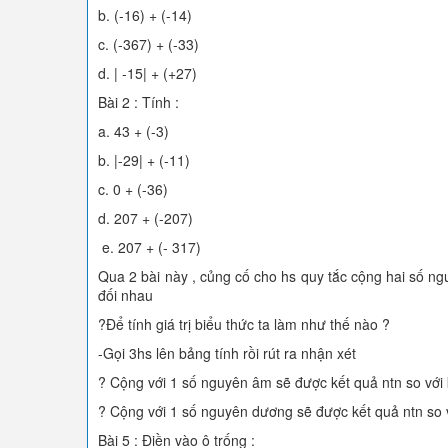
b. (-16) + (-14)
c. (-367) + (-33)
d. | -15| + (+27)
Bài 2 : Tính :
a. 43 + (-3)
b. |-29| + (-11)
c. 0 + (-36)
d. 207 + (-207)
e. 207 + (- 317)
Qua 2 bài này , củng cố cho hs quy tắc cộng hai số nguy
đối nhau
?Để tính giá trị biểu thức ta làm như thế nào ?
-Gọi 3hs lên bảng tính rồi rút ra nhận xét
? Cộng với 1 số nguyên âm sẽ được kết quả ntn so với
? Cộng với 1 số nguyên dương sẽ được kết quả ntn so 
Bài 5 : Điền vào ô trống :