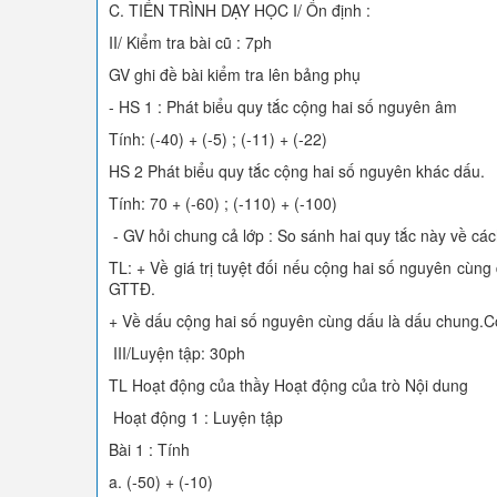
C. TIẾN TRÌNH DẠY HỌC I/ Ổn định :
II/ Kiểm tra bài cũ : 7ph
GV ghi đề bài kiểm tra lên bảng phụ
- HS 1 : Phát biểu quy tắc cộng hai số nguyên âm
Tính: (-40) + (-5) ; (-11) + (-22)
HS 2 Phát biểu quy tắc cộng hai số nguyên khác dấu.
Tính: 70 + (-60) ; (-110) + (-100)
- GV hỏi chung cả lớp : So sánh hai quy tắc này về cách
TL: + Về giá trị tuyệt đối nếu cộng hai số nguyên cùng
GTTĐ.
+ Về dấu cộng hai số nguyên cùng dấu là dấu chung.Cộn
III/Luyện tập: 30ph
TL Hoạt động của thầy Hoạt động của trò Nội dung
Hoạt động 1 : Luyện tập
Bài 1 : Tính
a. (-50) + (-10)