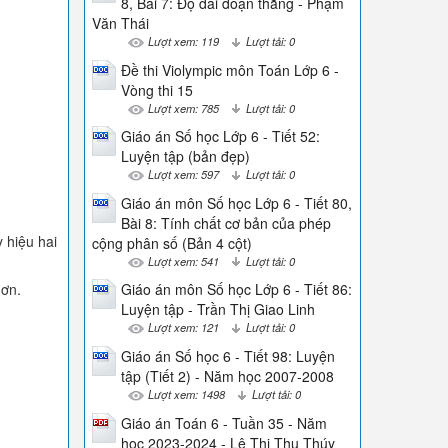
8, Bài 7: Độ dài đoạn thẳng - Phạm
Văn Thái
Lượt xem: 119
Lượt tải: 0
Đề thi Violympic môn Toán Lớp 6 -
Vòng thi 15
Lượt xem: 785
Lượt tải: 0
Giáo án Số học Lớp 6 - Tiết 52:
Luyện tập (bản đẹp)
Lượt xem: 597
Lượt tải: 0
Giáo án môn Số học Lớp 6 - Tiết 80,
Bài 8: Tính chất cơ bản của phép
 hiệu hai
cộng phân số (Bản 4 cột)
Lượt xem: 541
Lượt tải: 0
hơn.
Giáo án môn Số học Lớp 6 - Tiết 86:
Luyện tập - Trần Thị Giao Linh
Lượt xem: 121
Lượt tải: 0
Giáo án Số học 6 - Tiết 98: Luyện
tập (Tiết 2) - Năm học 2007-2008
Lượt xem: 1498
Lượt tải: 0
Giáo án Toán 6 - Tuần 35 - Năm
học 2023-2024 - Lê Thị Thu Thúy