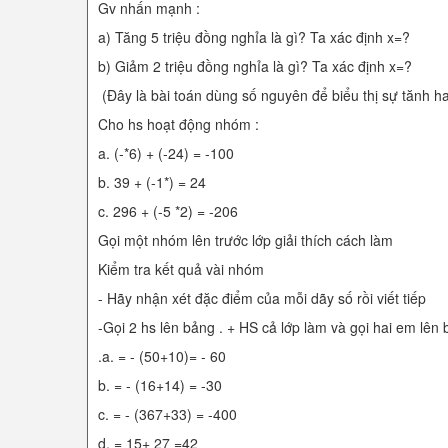
Gv nhấn mạnh :
a) Tăng 5 triệu đồng nghỉa là gì? Ta xác định x=?
b) Giảm 2 triệu đồng nghỉa là gì? Ta xác định x=?
(Đây là bài toán dùng số nguyên để biểu thị sự tănh h
Cho hs hoạt động nhóm :
a. (-*6) + (-24) = -100
b. 39 + (-1*) = 24
c. 296 + (-5 *2) = -206
Gọi một nhóm lên trước lớp giải thích cách làm
Kiểm tra kết quả vài nhóm
- Hãy nhận xét đặc điểm của mỗi dãy số rồi viết tiếp
-Gọi 2 hs lên bảng . + HS cả lớp làm và gọi hai em lên 
.a. = - (50+10)= - 60
b. = - (16+14) = -30
c. = - (367+33) = -400
d. = 15+ 27 =42