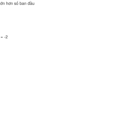
 lớn hơn số ban đầu
 = -2