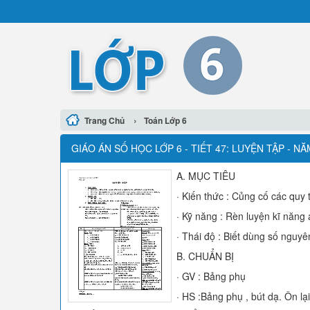
›
Trang Chủ
Toán Lớp 6
GIÁO ÁN SỐ HỌC LỚP 6 - TIẾT 47: LUYỆN TẬP - N
A. MỤC TIÊU
· Kiến thức : Củng cố các quy
· Kỹ năng : Rèn luyện kĩ năng 
· Thái độ : Biết dùng số nguyê
B. CHUẨN BỊ
· GV : Bảng phụ
· HS :Bảng phụ , bút dạ. Ôn lạ