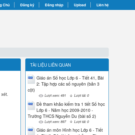
g Chủ
Đăng ký
Đăng nhập
Upload
Liên hệ
TÀI LIỆU LIÊN QUAN
Giáo án Số học Lớp 6 - Tiết 41, Bài
2: Tập hợp các số nguyên (bản 3
cột)
 xét.
Lượt xem: 491
Lượt tải: 0
Đề tham khảo kiểm tra 1 tiết Số học
Lớp 6 - Năm học 2009-2010 -
Trường THCS Nguyễn Du (bài số 2)
Lượt xem: 897
Lượt tải: 0
Giáo án môn Hình học Lớp 6 - Tiết