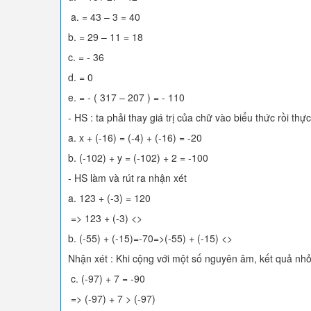
a. = 43 – 3 = 40
b. = 29 – 11 = 18
c. = - 36
d. = 0
e. = - ( 317 – 207 ) = - 110
- HS : ta phải thay giá trị của chữ vào biểu thức rồi thự
a. x + (-16) = (-4) + (-16) = -20
b. (-102) + y = (-102) + 2 = -100
- HS làm và rút ra nhận xét
a. 123 + (-3) = 120
=> 123 + (-3) <>
b. (-55) + (-15)=-70=>(-55) + (-15) <>
Nhận xét : Khi cộng với một số nguyên âm, kết quả nh
c. (-97) + 7 = -90
=> (-97) + 7 > (-97)