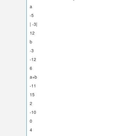
a
-5
| -3|
12
b
-3
-12
6
a+b
-11
15
2
-10
0
4