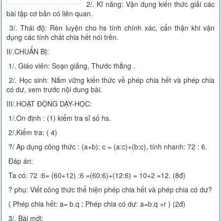
2/. Kĩ năng: Vận dụng kiến thức giải các
bài tập cơ bản có liên quan.
3/. Thái độ: Rèn luyện cho hs tính chính xác, cẩn thận khi vận
dụng các tính chất chia hết nói trên.
II/.CHUẨN BỊ:
1/. Giáo viên: Soạn giảng, Thước thẳng .
2/. Học sinh: Nắm vững kiến thức về phép chia hết và phép chia
có dư, xem trước nội dung bài.
III/.HOẠT ĐỘNG DẠY-HỌC:
1/.On định : (1) kiểm tra sỉ số hs.
2/.Kiểm tra: ( 4)
?/ Ap dụng công thức : (a+b): c = (a:c)+(b:c), tính nhanh: 72 : 6.
Đáp án:
Ta có: 72 :6= (60+12) :6 =(60:6)+(12:6) = 10+2 =12. (8đ)
? phụ: Viết công thức thể hiện phép chia hết và phép chia có dư?
( Phép chia hết: a= b.q ; Phép chia có dư: a=b.q +r ) (2đ)
3/. Bài mới: