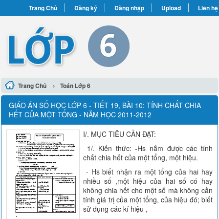
Trang Chủ
Đăng ký
Đăng nhập
Upload
Liên hệ
›
Trang Chủ
Toán Lớp 6
GIÁO ÁN SỐ HỌC LỚP 6 - TIẾT 19, BÀI 10: TÍNH CHẤT CHIA
HẾT CỦA MỘT TỔNG - NĂM HỌC 2011-2012
I/. MỤC TIÊU CẦN ĐẠT:
1/. Kiến thức: -Hs nắm được các tính
chất chia hết của một tổng, một hiệu.
- Hs biết nhận ra một tổng của hai hay
nhiều số ,một hiệu của hai số có hay
không chia hết cho một số mà không cần
tính giá trị của một tổng, của hiệu đó; biết
sử dụng các kí hiệu ,