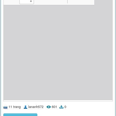
11 trang
lananh572
601
0