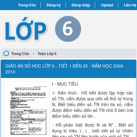
Trang Chủ
Đăng ký
Đăng nhập
Upload
Liên hệ
›
Trang Chủ
Toán Lớp 6
GIÁO ÁN SỐ HỌC LỚP 6 - TIẾT 1 ĐẾN 25 - NĂM HỌC 2009-
2010
I - MỤC TIÊU
1- Kiến thức : HS biết được tập hợp các
số TN, nắm được quy ước về thứ tự trong
N, Biết biểu diễn số TN trên tia số, nắm
được điểm biểu diễn số TN nhỏ ở bên trái
điểm biểu diễn số lớn .
- HS phân biệt được N và N* , Biết sử
dụng kí hiệu ≥; ≤ , biết viết số tự nhiên
liền sau số TN liền trước của một số TN.