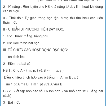
2 - Kĩ năng : Rèn luyện cho HS khả năng tư duy linh hoạt khi dùng
các kí hiệu.
3 - Thái độ : Tự giác trong học tập, hứng thú tìm hiểu các kiến
thức mới.
II - CHUẨN BỊ PHƯƠNG TIỆN DẠY HỌC:
1. Gv: Thước thẳng, bảng phụ.
2. Hs: Đọc trước bài học.
III. TỔ CHỨC CÁC HOẠT ĐỘNG DẠY HỌC:
1 - ổn định lớp
2 - Kiểm tra bài cũ :
HS 1 : Cho A = { m, n, } và B = { m, x, y }
Điền kí hiệu thích hợp vào ô trống : n A ; m B ; x 3
Tìm 1 pt A mà B, Tìm 1 pt vừa A vừa B
HS 2 : Viết tập hợp các số TN lớn hơn 7 và nhỏ hơn 12 ( Bằng hai
cách)
3 - Bài mới.