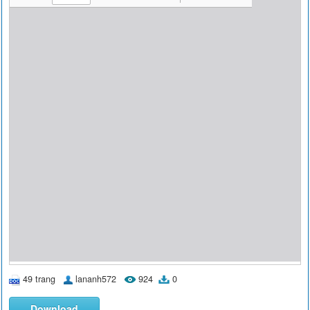
49 trang
lananh572
924
0
Download