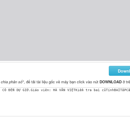
Down
 chia phân số"
, để tải tài liệu gốc về máy bạn click vào nút
DOWNLOAD
ở tr