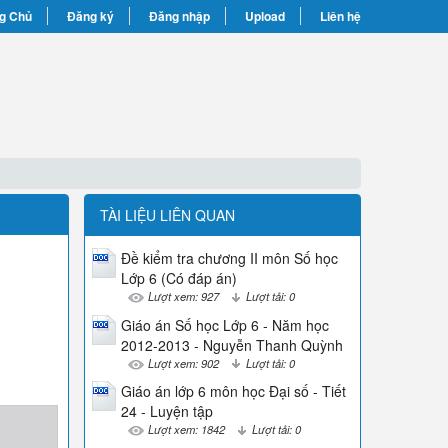
g Chủ
Đăng ký
Đăng nhập
Upload
Liên hệ
TÀI LIỆU LIÊN QUAN
Đề kiểm tra chương II môn Số học
Lớp 6 (Có đáp án)
Lượt xem: 927
Lượt tải: 0
Giáo án Số học Lớp 6 - Năm học
2012-2013 - Nguyễn Thanh Quỳnh
Lượt xem: 902
Lượt tải: 0
Giáo án lớp 6 môn học Đại số - Tiết
24 - Luyện tập
Lượt xem: 1842
Lượt tải: 0