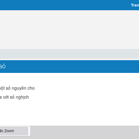
Tran
 SỐ
ột số nguyên cho
a với số nghịch