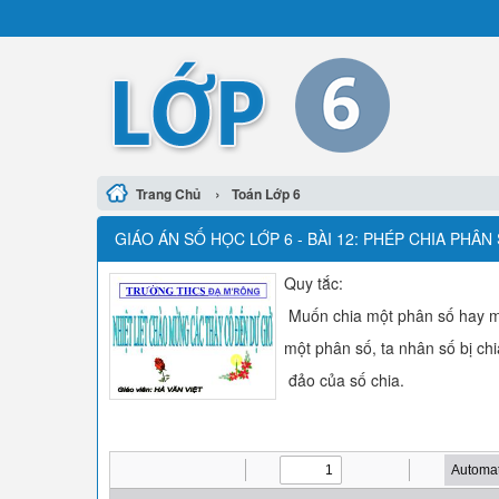
›
Trang Chủ
Toán Lớp 6
GIÁO ÁN SỐ HỌC LỚP 6 - BÀI 12: PHÉP CHIA PHÂN
Quy tắc:
Muốn chia một phân số hay m
một phân số, ta nhân số bị chi
đảo của số chia.