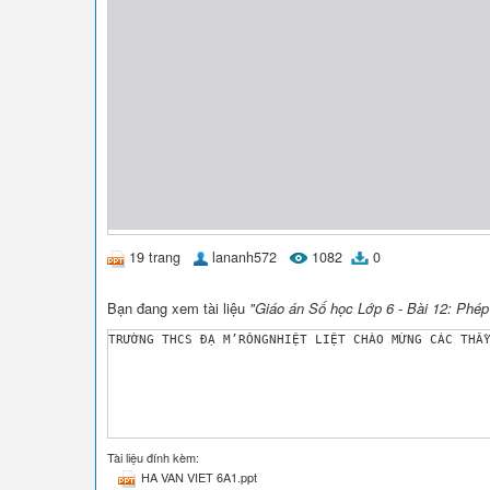
19 trang
lananh572
1082
0
Bạn đang xem tài liệu
"Giáo án Số học Lớp 6 - Bài 12: Phép
Tài liệu đính kèm:
HA VAN VIET 6A1.ppt