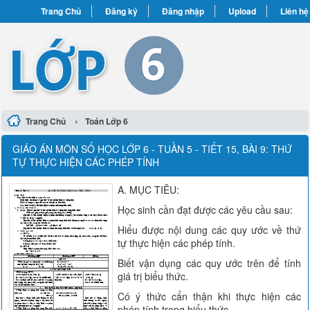
Trang Chủ
Đăng ký
Đăng nhập
Upload
Liên hệ
›
Trang Chủ
Toán Lớp 6
GIÁO ÁN MÔN SỐ HỌC LỚP 6 - TUẦN 5 - TIẾT 15, BÀI 9: THỨ
TỰ THỰC HIỆN CÁC PHÉP TÍNH
A. MỤC TIÊU:
Học sinh cần đạt được các yêu cầu sau:
Hiểu được nội dung các quy ước về thứ
tự thực hiện các phép tính.
Biết vận dụng các quy ước trên để tính
giá trị biểu thức.
Có ý thức cẩn thận khi thực hiện các
phép tính trong biểu thức.