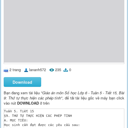
2 trang
lananh572
235
0
Download
Bạn đang xem tài liệu
"Giáo án môn Số học Lớp 6 - Tuần 5 - Tiết 15, Bài
9: Thứ tự thực hiện các phép tính"
, để tải tài liệu gốc về máy bạn click
vào nút
DOWNLOAD
ở trên
Tuần 5. Tiết 15

§9. THỨ TỰ THỰC HIỆN CÁC PHÉP TÍNH

A. MỤC TIÊU:

Học sinh cần đạt được các yêu cầu sau:
