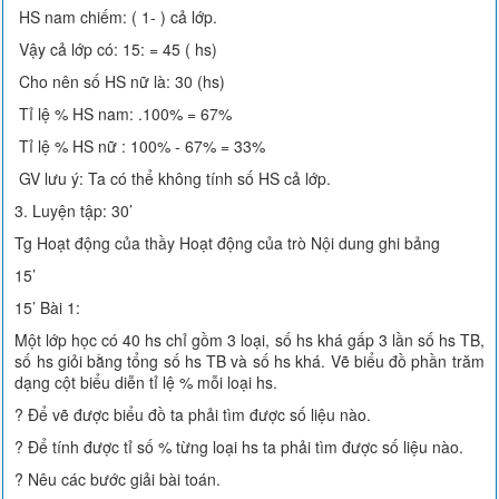
HS nam chiếm: ( 1- ) cả lớp.
Vậy cả lớp có: 15: = 45 ( hs)
Cho nên số HS nữ là: 30 (hs)
Tỉ lệ % HS nam: .100% = 67%
Tỉ lệ % HS nữ : 100% - 67% = 33%
GV lưu ý: Ta có thể không tính số HS cả lớp.
3. Luyện tập: 30’
Tg Hoạt động của thầy Hoạt động của trò Nội dung ghi bảng
15’
15’ Bài 1:
Một lớp học có 40 hs chỉ gồm 3 loại, số hs khá gấp 3 lần số hs TB,
số hs giỏi bằng tổng số hs TB và số hs khá. Vẽ biểu đồ phần trăm
dạng cột biểu diễn tỉ lệ % mỗi loại hs.
? Để vẽ được biểu đồ ta phải tìm được số liệu nào.
? Để tính được tỉ số % từng loại hs ta phải tìm được số liệu nào.
? Nêu các bước giải bài toán.