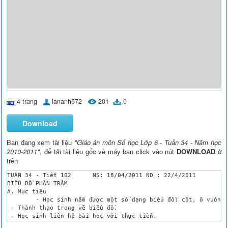
4 trang
lananh572
201
0
Download
Bạn đang xem tài liệu
"Giáo án môn Số học Lớp 6 - Tuần 34 - Năm học
2010-2011"
, để tải tài liệu gốc về máy bạn click vào nút
DOWNLOAD
ở
trên
TUẦN 34 - Tiết 102	NS: 18/04/2011 ND : 22/4/2011

BIỂU ĐỒ PHẦN TRĂM

A. Mục tiêu

	- Học sinh nắm được một số dạng biểu đồ: cột, ô vuông, quạt.

 - Thành thạo trong vẽ biểu đồ.

 - Học sinh liên hệ bài học với thực tiễn.

B. Chuẩn bị
