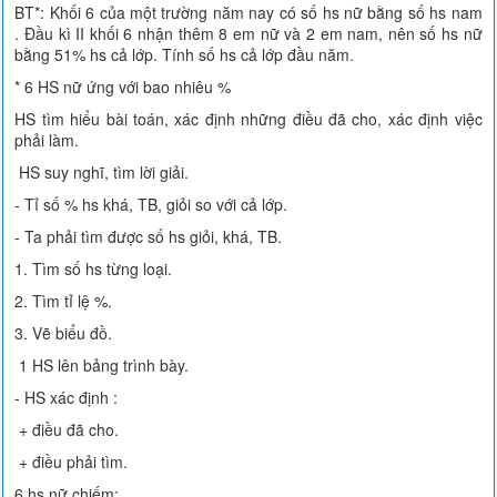
BT*: Khối 6 của một trường năm nay có số hs nữ bằng số hs nam
. Đầu kì II khối 6 nhận thêm 8 em nữ và 2 em nam, nên số hs nữ
bằng 51% hs cả lớp. Tính số hs cả lớp đầu năm.
* 6 HS nữ ứng với bao nhiêu %
HS tìm hiểu bài toán, xác định những điều đã cho, xác định việc
phải làm.
HS suy nghĩ, tìm lời giải.
- Tỉ số % hs khá, TB, giỏi so với cả lớp.
- Ta phải tìm được số hs giỏi, khá, TB.
1. Tìm số hs từng loại.
2. Tìm tỉ lệ %.
3. Vẽ biểu đồ.
1 HS lên bảng trình bày.
- HS xác định :
+ điều đã cho.
+ điều phải tìm.
6 hs nữ chiếm: