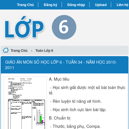
Trang Chủ
Đăng ký
Đăng nhập
Upload
Liên hệ
›
Trang Chủ
Toán Lớp 6
GIÁO ÁN MÔN SỐ HỌC LỚP 6 - TUẦN 34 - NĂM HỌC 2010-
2011
A. Mục tiêu
- Học sinh giải được một số bài toán thực
tế.
- Rèn luyện kĩ năng vẽ hình.
- Học sinh tích cực làm bài tập.
B. Chuẩn bị
- Thước, bảng phụ, Compa.