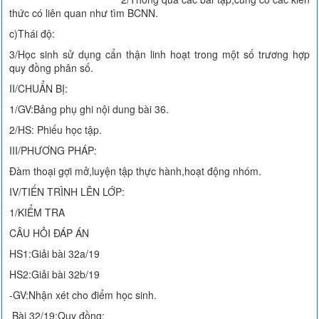
thức có liên quan như tìm BCNN.
c)Thái độ:
3/Học sinh sử dụng cẩn thận linh hoạt trong một số trương hợp
quy đồng phân số.
II/CHUẨN BỊ:
1/GV:Bảng phụ ghi nội dung bài 36.
2/HS: Phiếu học tập.
III/PHƯƠNG PHÁP:
Đàm thoại gợi mở,luyện tập thực hành,hoạt động nhóm.
IV/TIẾN TRÌNH LÊN LỚP:
1/KIỂM TRA
CÂU HỎI ĐÁP ÁN
HS1:Giải bài 32a/19
HS2:Giải bài 32b/19
-GV:Nhận xét cho điểm học sinh.
Bài 32/19:Quy đồng: