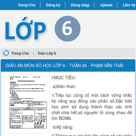
Trang Chủ
Đăng ký
Đăng nhập
Upload
Liên hệ
›
Trang Chủ
Toán Lớp 6
GIÁO ÁN MÔN SỐ HỌC LỚP 6 - TUẦN 26 - PHẠM VĂN THÁI
I/MỤC TIÊU:
a)Kiến thức:
1/Tiếp tục củng cố một cách vững chắc
kỹ năng quy đồng các phân số.Đặc biệt
học sinh sử dụng thành thạo các tính
chất chia hết,số nguyên tố cùng nhau để
tìm BCNN.
b)Kỹ năng:
2/Thông qua các bài tập,củng cố các kiến