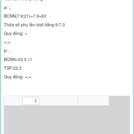
a/ ;;
BCNN(7;9;21)=7.9=63
Thừa số phụ lần lượt bằng:9;7;3
Quy đồng: =
=;=.
b/ ;
BCNN=23.3.11
TSP:22;3
Quy đồng: =;=;