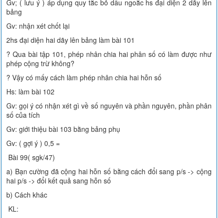
Gv; ( lưu ý ) áp dụng quy tắc bỏ dấu ngoằc hs đại diện 2 dãy lên
bảng
Gv: nhận xét chốt lại
2hs đại diện hai dãy lên bảng làm bài 101
? Qua bài tập 101, phép nhân chia hai phân số có làm được như
phép cộng trừ không?
? Vậy có mấy cách làm phép nhân chia hai hỗn số
Hs: làm bài 102
Gv: gọi ý có nhận xét gì về số nguyên và phần nguyên, phần phân
số của tích
Gv: giới thiệu bài 103 bằng bảng phụ
Gv: ( gợi ý ) 0,5 =
Bài 99( sgk/47)
a) Bạn cường đã cộng hai hỗn số bằng cách đổi sang p/s -> cộng
hai p/s -> đổi kết quả sang hỗn số
b) Cách khác
KL: