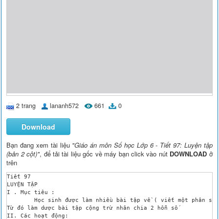
2 trang
lananh572
661
0
Download
Bạn đang xem tài liệu
"Giáo án môn Số học Lớp 6 - Tiết 97: Luyện tập
(bản 2 cột)"
, để tải tài liệu gốc về máy bạn click vào nút
DOWNLOAD
ở
trên
Tiết 97

LUYỆN TẬP

I . Mục tiêu : 

	Học sinh được làm nhiều bài tập về ( viết một phân số có giá trị tuyệt đối > 1) dưới dạng hỗn số, STP, % và ngược lại

Từ đó làm dược bài tập cộng trừ nhân chia 2 hỗn số

II. Các hoạt động:
