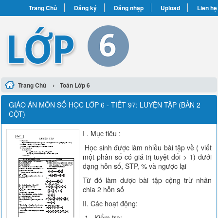
Trang Chủ
Đăng ký
Đăng nhập
Upload
Liên hệ
›
Trang Chủ
Toán Lớp 6
GIÁO ÁN MÔN SỐ HỌC LỚP 6 - TIẾT 97: LUYỆN TẬP (BẢN 2
CỘT)
I . Mục tiêu :
Học sinh được làm nhiều bài tập về ( viết
một phân số có giá trị tuyệt đối > 1) dưới
dạng hỗn số, STP, % và ngược lại
Từ đó làm dược bài tập cộng trừ nhân
chia 2 hỗn số
II. Các hoạt động:
1 . Kiểm tra: