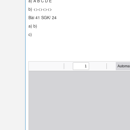
a) A B C D E
b) <><><><>
Bài 41 SGK/ 24
a) b)
c)