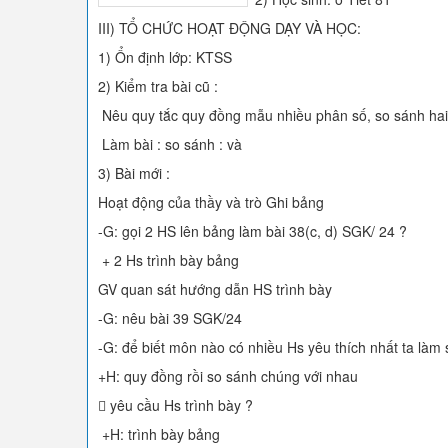
III) TỔ CHỨC HOẠT ĐỘNG DẠY VÀ HỌC:
1) Ổn định lớp: KTSS
2) Kiểm tra bài cũ :
Nêu quy tắc quy đồng mẫu nhiều phân số, so sánh hai
Làm bài : so sánh : và
3) Bài mới :
Hoạt động của thầy và trò Ghi bảng
-G: gọi 2 HS lên bảng làm bài 38(c, d) SGK/ 24 ?
+ 2 Hs trình bày bảng
GV quan sát hướng dẫn HS trình bày
-G: nêu bài 39 SGK/24
-G: để biết môn nào có nhiều Hs yêu thích nhất ta làm 
+H: quy đồng rồi so sánh chúng với nhau
 yêu cầu Hs trình bày ?
+H: trình bày bảng