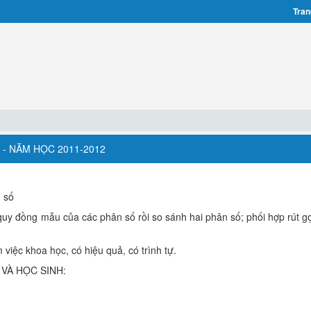
Tran
 - NĂM HỌC 2011-2012
n số
 quy đồng mẫu của các phân số rồi so sánh hai phân số; phối hợp rút g
 việc khoa học, có hiệu quả, có trình tự.
 VÀ HỌC SINH: