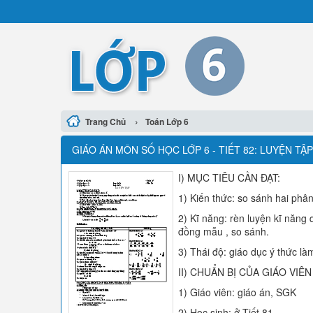
›
Trang Chủ
Toán Lớp 6
GIÁO ÁN MÔN SỐ HỌC LỚP 6 - TIẾT 82: LUYỆN TẬP
I) MỤC TIÊU CẦN ĐẠT:
1) Kiến thức: so sánh hai phâ
2) Kĩ năng: rèn luyện kĩ năng
đồng mẫu , so sánh.
3) Thái độ: giáo dục ý thức làm
II) CHUẨN BỊ CỦA GIÁO VIÊN
1) Giáo viên: giáo án, SGK
2) Học sinh: ở Tiết 81