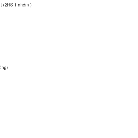
út (2HS 1 nhóm )
ồng)