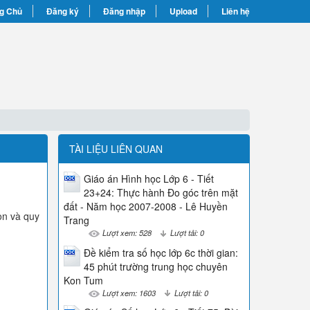
g Chủ
Đăng ký
Đăng nhập
Upload
Liên hệ
TÀI LIỆU LIÊN QUAN
Giáo án Hình học Lớp 6 - Tiết
23+24: Thực hành Đo góc trên mặt
đất - Năm học 2007-2008 - Lê Huyền
ọn và quy
Trang
Lượt xem: 528
Lượt tải: 0
Đề kiểm tra số học lớp 6c thời gian:
45 phút trường trung học chuyên
Kon Tum
Lượt xem: 1603
Lượt tải: 0