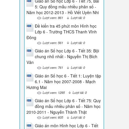
Giáo án Số học Lớp 6 - Tiết 75, Bài
5: Quy đồng mẫu nhiều phân số -
Năm học 2012-2013 - Hồ Viết Uyên Nhi
Lượt xem: 861
Lượt tải: 0
Đề kiển tra 45 phút môn Hình học
Lớp 6 - Trường THCS Thanh Vĩnh
Đông
Lượt xem: 561
Lượt tải: 0
Giáo án Số học Lớp 6 - Tiết 35: Bội
chung nhỏ nhất - Nguyễn Thị Bích
Vân
Lượt xem: 761
Lượt tải: 0
Giáo án Số học 6 - Tiết 1: Luyện tập
6.1 - Năm học 2007-2008 - Mạch
Hương Mai
Lượt xem: 1295
Lượt tải: 0
Giáo án Số học Lớp 6 - Tiết 75: Quy
đồng mẫu nhiều phân số - Năm học
2010-2011 - Nguyễn Thành Thật
Lượt xem: 605
Lượt tải: 0
Giáo án môn Hình học Lớp 6 - Tiết