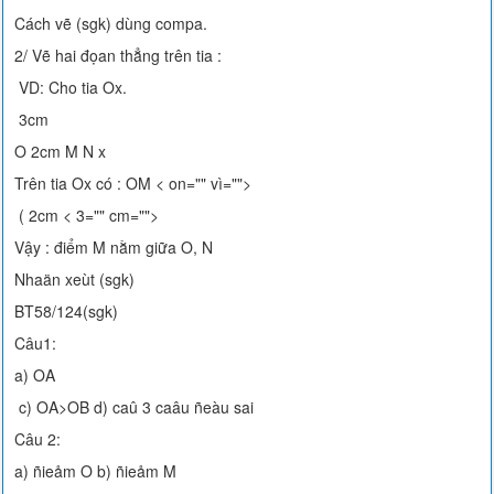
Cách vẽ (sgk) dùng compa.
2/ Vẽ hai đọan thẳng trên tia :
VD: Cho tia Ox.
3cm
O 2cm M N x
Trên tia Ox có : OM < on="" vì="">
( 2cm < 3="" cm="">
Vậy : điểm M nằm giữa O, N
Nhaän xeùt (sgk)
BT58/124(sgk)
Câu1:
a) OA
c) OA>OB d) caû 3 caâu ñeàu sai
Câu 2:
a) ñieåm O b) ñieåm M