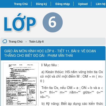
Trang Chủ
Đăng ký
Đăng nhập
Upload
Liên hệ
›
Trang Chủ
Toán Lớp 6
GIÁO ÁN MÔN HÌNH HỌC LỚP 6 - TIẾT 11, BÀI 9: VẼ ĐOẠN
THẲNG CHO BIẾT ĐỘ DÀI - PHẠM VĂN THÁI
I/ Mục tiêu :
a) Kieán thöùc: HS nắm vững trên tia Ox
có một và chỉ một điểm M : OM = m ( m>
0 )
Trên tia Ox, nếu OM = a ; ON = b và a <
b="" thì="" m="" nằm="" giữa="" o=""
và="">
b) Kỹ năng: Biết áp dụng các kiến thức