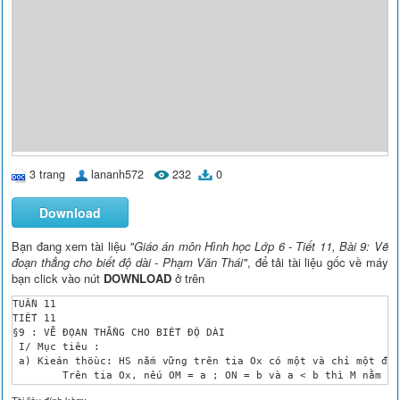
3 trang
lananh572
232
0
Download
Bạn đang xem tài liệu
"Giáo án môn Hình học Lớp 6 - Tiết 11, Bài 9: Vẽ
đoạn thẳng cho biết độ dài - Phạm Văn Thái"
, để tải tài liệu gốc về máy
bạn click vào nút
DOWNLOAD
ở trên
TUẦN 11

TIẾT 11

§9 : VẼ ĐỌAN THẲNG CHO BIẾT ĐỘ DÀI

 I/ Mục tiêu :

 a) Kieán thöùc: HS nắm vững trên tia Ox có một và chỉ một điể
	Trên tia Ox, nếu OM = a ; ON = b và a < b thì M nằm giữa O và N

 b) Kỹ năng: Biết áp dụng các kiến thức giải bài tóan

Tài liệu đính kèm: