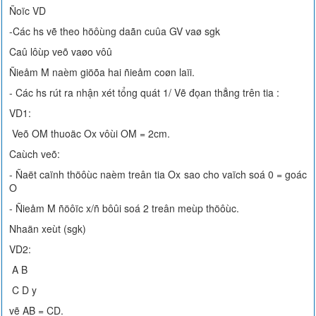
Ñoïc VD
-Các hs vẽ theo höôùng daãn cuûa GV vaø sgk
Caû lôùp veõ vaøo vôû
Ñieåm M naèm giöõa hai ñieåm coøn laïi.
- Các hs rút ra nhận xét tổng quát 1/ Vẽ đọan thẳng trên tia :
VD1:
Veõ OM thuoäc Ox vôùi OM = 2cm.
Caùch veõ:
- Ñaët caïnh thöôùc naèm treân tia Ox sao cho vaïch soá 0 = goác
O
- Ñieåm M ñöôïc x/ñ bôûi soá 2 treân meùp thöôùc.
Nhaän xeùt (sgk)
VD2:
A B
C D y
vẽ AB = CD.