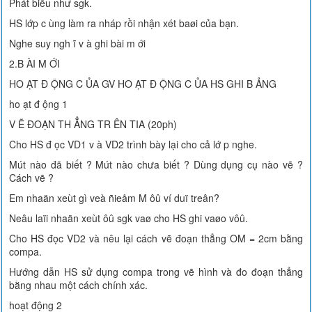
Phát biểu như sgk.
HS lớp c ùng làm ra nháp rồi nhận xét baøi của bạn.
Nghe suy ngh ĩ v à ghi bài m ới
2.B ÀI M ỚI
HO ẠT Đ ỘNG C ỦA GV HO ẠT Đ ỘNG C ỦA HS GHI B ẢNG
ho ạt đ ộng 1
V Ẽ ĐOẠN TH ẲNG TR ÊN TIA (20ph)
Cho HS đ ọc VD1 v à VD2 trình bày lại cho cả lớ p nghe.
Mút nào đã biết ? Mút nào chưa biết ? Dùng dụng cụ nào vẽ ?
Cách vẽ ?
Em nhaän xeùt gì veà ñieåm M ôû ví duï treân?
Neâu laïi nhaän xeùt ôû sgk vaø cho HS ghi vaøo vôû.
Cho HS đọc VD2 và nêu lại cách vẽ đoạn thẳng OM = 2cm bằng
compa.
Hướng dẫn HS sử dụng compa trong vẽ hình và đo đoạn thẳng
bằng nhau một cách chính xác.
hoạt động 2