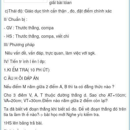
giải bài tóan
c)Thái độ: Giáo dục tính cẩn thận , đo, đặt điểm chính xác
II/ Chuẩn bị :
- GV : Thước thẳng, compa
- HS : Thước thẳng, compa, viết chì
III/ Phương pháp
Nêu vấn đề, vấn đáp, trực quan, làm việc với sgk.
IV/ Tiến tr ình l ên l ớp:
1.KI ỂM TRA( 10 PH ÚT)
C ÂU H ỎI ĐÁP ÁN
Nếu điểm M nằm giữa 2 điểm A, B thì ta có đẳng thức nào ?
Cho 3 điẻm V, A, T thuộc đường thẳng d. Sao cho AT=10cm;
VA=20cm; VT=30cm.Điểm nào nằm giữa 2 điểm còn lại?
Ta đã biết vẽ đoạn thẳng khi biết số đo. Để vẽ đoạn thẳng đó trên
tia ta làm th ế nào?-> bài học mới Nghe y/c kiểm tra.
1HS lên bảng trả bài.