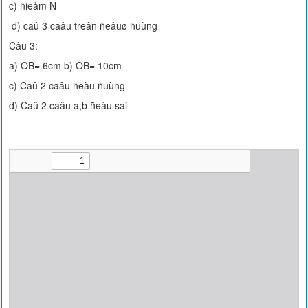
c) ñieåm N
d) caû 3 caâu treân ñeâuø ñuùng
Câu 3:
a) OB= 6cm b) OB= 10cm
c) Caû 2 caâu ñeàu ñuùng
d) Caû 2 caâu a,b ñeàu sai