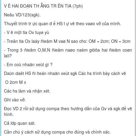
V Ẽ HAI ĐOẠN TH ẲNG TR ÊN TIA (7ph)
Neâu VD/123(sgk).
Thuyết trình tr ực quan đ ể HS t ự vẽ theo vaøo vở của mình.
- V ẽ một tia Ox tuyø yù
- Treân tia Ox laáy ñieåm M vaø N sao cho: OM = 2cm; ON = 3cm
- Trong 3 ñieåm O,M,N ñieåm naøo naèm giöõa hai ñieåm coøn
laïi?
- Em coù nhaän xeùt gì ?
Daün daêt HS ñi ñeán nhaän xeùt sgk Các hs trình bày cách vẽ
O 2cm M x
Các hs làm và nhận xét.
Ghi vào vở.
Đọc VD 2 rồi sử dụng compa theo hướng dẫn của Gv và sgk để vẽ
hình.
Cả lớp quan sát.
Cần chú ý cách sử dụng compa cho đúng và chính xác.