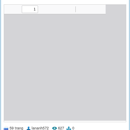
59 trang
lananh572
627
0