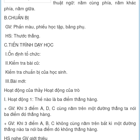
thuật ngữ: nằm cùng phía, nằm khác
phía, nằm giữa.
B.CHUẨN BỊ
GV: Phấn màu, phiếu học tập, bảng phụ.
HS: Thước thẳng.
C.TIẾN TRÌNH DẠY HỌC
I.Ổn định tổ chức:
II.Kiểm tra bài cũ:
Kiểm tra chuẩn bị của học sinh.
III.Bài mới:
Hoạt động của thầy Hoạt động của trò
I. Hoạt động 1: Thế nào là ba điểm thẳng hàng.
+ GV: Khi 3 điểm A, D, C cùng nằm trên một đường thẳng ta nói
ba điểm đó thẳng hàng.
+ GV: Khi 3 điểm A, B, C không cùng nằm trên bất kì một đường
thẳng nào ta nói ba điểm đó không thẳng hàng.
HS nghe GV giới thiệu