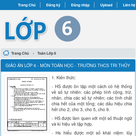
Trang Chủ
Đăng ký
Đăng nhập
Upload
Liên hệ
›
Trang Chủ
Toán Lớp 6
GIÁO ÁN LỚP 6 - MÔN TOÁN HỌC - TRƯỜNG THCS TRI THỦY
1. Kiến thức:
- HS được ôn tập một cách có hệ thống
về số tự nhiên: các phép tính cộng, trừ,
nhân, chia các số tự nhiên; các tính chất
chia hết của một tổng; các dấu hiệu chia
hết cho 2, cho 3, cho 5, cho 9.
- HS được làm quen với một số thuật ngữ
và kí hiệu về tập hợp.
- Hs hiểu được một số khái niệm: lũy